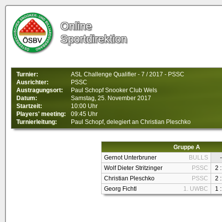
Online
Sportdirektion
Turnier:
ASL Challenge Qualifier - 7 / 2017 - PSSC
Ausrichter:
PSSC
Austragungsort:
Paul Schopf Snooker Club Wels
Datum:
Samstag, 25. November 2017
Startzeit:
10:00 Uhr
Players' meeting:
09:45 Uhr
Turnierleitung:
Paul Schopf, delegiert an Christian Pleschko
Gruppe A
Gernot Unterbruner
BULLS
-
Wolf Dieter Stritzinger
PSSC
2 :
Christian Pleschko
PSSC
2 :
Georg Fichtl
1. UWBC
1 :