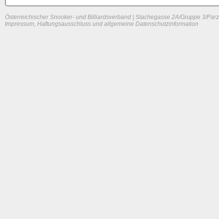
Österreichischer Snooker- und Billiardsverband | Stachegasse 2A/Gruppe 3/Parz
Impressum, Haftungsausschluss und allgemeine Datenschutzinformation
System load: 0 / 0.005859375 / 0
Build time: 0.0891 s
Page load time:
0.609 s