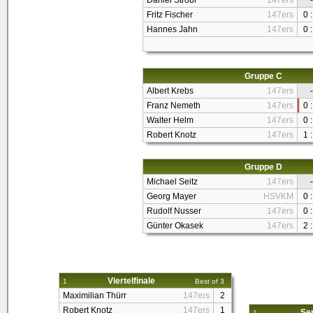
Daniel Strobl
147ers
-
Fritz Fischer
147ers
0 :
Hannes Jahn
147ers
0 :
Gruppe C
Albert Krebs
147ers
-
Franz Nemeth
147ers
0 :
Walter Helm
147ers
0 :
Robert Knotz
147ers
1 :
Gruppe D
Michael Seitz
147ers
-
Georg Mayer
HSVKM
0 :
Rudolf Nusser
147ers
0 :
Günter Okasek
147ers
2 :
Viertelfinale
1
Best of 3
Maximilian Thürr
147ers
2
Robert Knotz
147ers
1
Sem
1