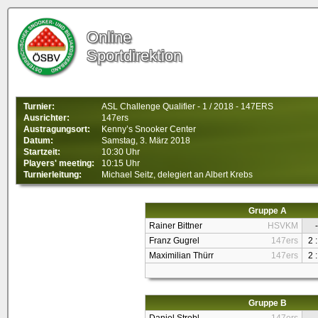
Online
Sportdirektion
Turnier:
ASL Challenge Qualifier - 1 / 2018 - 147ERS
Ausrichter:
147ers
Austragungsort:
Kenny’s Snooker Center
Datum:
Samstag, 3. März 2018
Startzeit:
10:30 Uhr
Players' meeting:
10:15 Uhr
Turnierleitung:
Michael Seitz, delegiert an Albert Krebs
Gruppe A
Rainer Bittner
HSVKM
-
Franz Gugrel
147ers
2 :
Maximilian Thürr
147ers
2 :
Gruppe B