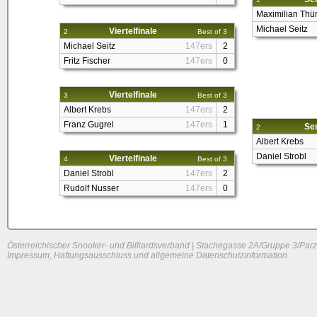
Maximilian Thür
Michael Seitz
Viertelfinale
2
Best of 3
Michael Seitz
147ers
2
Fritz Fischer
147ers
0
Viertelfinale
3
Best of 3
Albert Krebs
147ers
2
Franz Gugrel
147ers
1
Sem
2
Albert Krebs
Daniel Strobl
Viertelfinale
4
Best of 3
Daniel Strobl
147ers
2
Rudolf Nusser
147ers
0
Österreichischer Snooker- und Billiardsverband | Stachegasse 2A/Gruppe 3/Parz
Impressum, Haftungsausschluss und allgemeine Datenschutzinformation
System load: 0.119140625 / 0.0771484375 / 0.0244140625
Build time: 0.1328 s
Page load time:
0.622 s