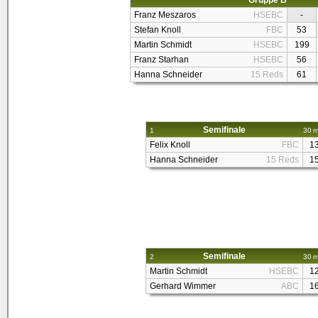
Gruppe B
Franz Meszaros
HSEBC
-
Stefan Knoll
FBC
53
Martin Schmidt
HSEBC
199
Franz Starhan
HSEBC
56
Hanna Schneider
15 Reds
61
Semifinale
1
30 m
Felix Knoll
FBC
1
Hanna Schneider
15 Reds
1
Semifinale
2
30 m
Martin Schmidt
HSEBC
1
Gerhard Wimmer
ABC
1