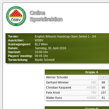
Online
Sportdirektion
Turnier:
English Billiards Handicap Open Series 1 - 3/4
Ausrichter:
WSBV
Austragungsort:
BLZ Wien
Datum:
Samstag, 30. April 2016
Startzeit:
10:00 Uhr
Players' meeting:
09:45 Uhr
Turnierleitung:
Martin Schmidt
Gruppe A
Werner Schuster
-
-
Gerhard Wimmer
ABC
68
Christian Kasparek
HSEBC
86
Felix Knoll
FBC
157
Walter Kunz
HSEBC
61