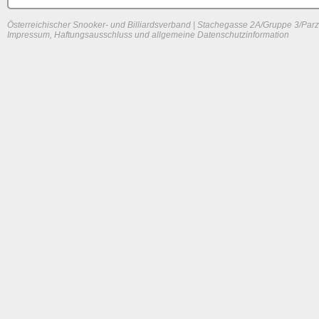
Österreichischer Snooker- und Billiardsverband | Stachegasse 2A/Gruppe 3/Parz
Impressum, Haftungsausschluss und allgemeine Datenschutzinformation
System load: 0.02001953125 / 0.02490234375 / 0
Build time: 0.1017 s
Page load time:
0.642 s