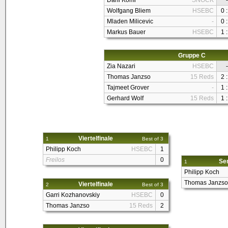
Dani Komi
SNOCK
-
Wolfgang Bliem
HSEBC
0 :
Mladen Milicevic
-
0 :
Markus Bauer
HSEBC
1 :
Gruppe C
Zia Nazari
HSEBC
-
Thomas Janzso
15 Reds
2 :
Tajmeet Grover
-
1 :
Gerhard Wolf
15 Reds
1 :
Viertelfinale
1
Best of 3
Philipp Koch
HSEBC
1
Freilos
0
Sem
1
Philipp Koch
Thomas Janzso
Viertelfinale
2
Best of 3
Garri Kozhanovskiy
HSEBC
0
Thomas Janzso
15 Reds
2