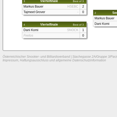
Viertelfinale
3
Best of 3
Markus Bauer
HSEBC
2
Tajmeet Grover
-
0
Sem
2
Markus Bauer
Dani Komi
Viertelfinale
4
Best of 3
Dani Komi
SNOCK
1
Freilos
0
Österreichischer Snooker- und Billiardsverband | Stachegasse 2A/Gruppe 3/Parz
Impressum, Haftungsausschluss und allgemeine Datenschutzinformation
System load: 0 / 0 / 0
Build time: 0.136 s
Page load time:
0.657 s