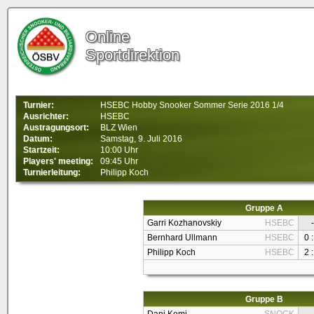
Online
Sportdirektion
Turnier:
HSEBC Hobby Snooker Sommer Serie 2016 1/4
Ausrichter:
HSEBC
Austragungsort:
BLZ Wien
Datum:
Samstag, 9. Juli 2016
Startzeit:
10:00 Uhr
Players' meeting:
09:45 Uhr
Turnierleitung:
Philipp Koch
Gruppe A
Garri Kozhanovskiy
HSEBC
-
Bernhard Ullmann
HSEBC
0 :
Philipp Koch
HSEBC
2 :
Gruppe B