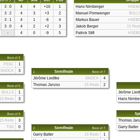
MP
MW
Diff
Pos
Gruppe
est of 5
3 : 0
4
4
+10
1
Hans Nirnberger
HSEB
3 : 2
4
3
+3
2
Manuel Pomwenger
BULL
3 : 1
4
1
-6
4
Markus Bauer
HSEB
3 : 0
4
2
+2
3
Jakob Berger
15 Red
-
4
0
-9
5
Patrick Stift
HSEB
Best of 5
PSSC
1
SNOCK
3
Semifinale
1
Best of 7
Jérôme Liedtke
SNOCK
4
Thomas Janzso
15 Reds
2
Best of 5
BULLS
1
Jérôme Lied
15 Reds
3
Hans Nirnbe
Spi
Best of 5
15 Reds
3
Thomas Jan
TSG
0
Garry Balter
Semifinale
2
Best of 7
Garry Balter
15 Reds
1