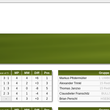
MP
MW
Diff
Pos
Gruppe
est of 5
3 : 1
4
4
+6
1
Markus Pfistermüller
1. UWB
1 : 3
4
2
+3
3
Alexander Trinkl
15 Red
1 : 3
4
0
-8
5
Thomas Janzso
15 Red
2 : 3
4
1
-4
4
Clausdieter Franschitz
BULL
-
4
3
+3
2
Brian Perschl
HSEB