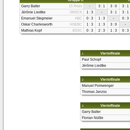
Gruppe C
B
Garry Balter
15 Reds
-
3 : 1
3 : 0
3 : 1
Jérôme Liedtke
SNOCK
1 : 3
-
3 : 1
3 : 1
Emanuel Stegmeier
ABC
0 : 3
1 : 3
-
0 : 3
Oskar Charlesworth
HSEBC
1 : 3
1 : 3
3 : 0
-
Mathias Kopf
BSSC
0 : 3
2 : 3
1 : 3
0 : 3
Viertelfinale
1
Paul Schopf
Jérôme Liedtke
Viertelfinale
2
Manuel Pomwenger
Thomas Janzso
Viertelfinale
3
Garry Balter
Florian Nüßle