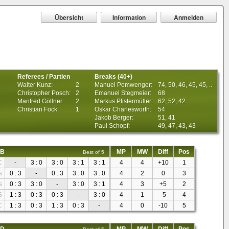
Übersicht
Information
Anmelden
Referees / Partien
Breaks (40+)
Walter Kunz:
2
Manuel Pomwenger:
74, 50, 46, 45, 45, ..
Christopher Posch:
2
Emanuel Stegmeier:
68
Manfred Göllner:
2
Markus Pfistermüller:
62, 52, 42
Christian Fock:
1
Oskar Charlesworth:
54
Jakob Berger:
51, 41
Paul Schopf:
49, 47, 43, 43
 B
MP
MW
Diff
Pos
Best of 5
C
-
3 : 0
3 : 0
3 : 1
3 : 1
4
4
+10
1
s
0 : 3
-
0 : 3
3 : 0
3 : 0
4
2
0
3
s
0 : 3
3 : 0
-
3 : 0
3 : 1
4
3
+5
2
S
1 : 3
0 : 3
0 : 3
-
3 : 0
4
1
-5
4
C
1 : 3
0 : 3
1 : 3
0 : 3
-
4
0
-10
5