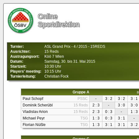
Online
Sportdirektion
Turnier:
ASL Grand Prix - 4 / 2015 - 15REDS
Ausrichter:
15 Reds
Austragungsort:
Köö 7 Wien
Datum:
Samstag, 30. bis 31. Mai 2015
Startzeit:
10:30 Uhr
Players' meeting:
10:15 Uhr
Turnierleitung:
Christian Fock
Gruppe A
B
Paul Schopf
PSSC
-
3 : 2
3 : 2
3 : 1
Dominik Scherübl
15 Reds
2 : 3
-
3 : 0
3 : 0
Vladislav Arion
15 Reds
2 : 3
0 : 3
-
1 : 3
Michael Peyr
TSG
1 : 3
0 : 3
3 : 1
-
Florian Nüßle
TSG
1 : 3
3 : 1
3 : 1
3 : 2