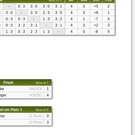
 D
MP
MW
Diff
Pos
Best of 5
C
-
0 : 3
3 : 0
3 : 0
3 : 1
4
3
+5
2
S
3 : 0
-
3 : 0
2 : 3
3 : 0
4
3
+8
1
C
0 : 3
0 : 3
-
1 : 3
3 : 2
4
1
-7
4
s
0 : 3
3 : 2
3 : 1
-
3 : 1
4
3
+2
3
C
1 : 3
0 : 3
2 : 3
1 : 3
-
4
0
-8
5
Finale
Best of 7
tke
SNOCK
1
rger
HSEBC
4
el um Platz 3
Best of 5
zso
15 Reds
0
15 Reds
3