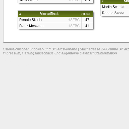
Walter Kunz
HSEBC
151
Sem
2
Martin Schmidt
Renate Skoda
Viertelfinale
4
30 min
Renate Skoda
HSEBC
47
Franz Meszaros
HSEBC
41
Österreichischer Snooker- und Billiardsverband | Stachegasse 2A/Gruppe 3/Parz
Impressum, Haftungsausschluss und allgemeine Datenschutzinformation
System load: 0.005859375 / 0.02099609375 / 0
Build time: 0.1468 s
Page load time:
0.646 s