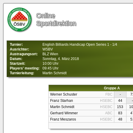
Online
Sportdirektion
Turnier:
English Billiards Handicap Open Series 1 - 1/4
Ausrichter:
WSBV
Austragungsort:
BLZ Wien
Datum:
Sonntag, 4. März 2018
Startzeit:
10:00 Uhr
Players' meeting:
09:45 Uhr
Turnierleitung:
Martin Schmidt
Gruppe A
Werner Schuster
FBC
-
7
Franz Starhan
HSEBC
44
-
Martin Schmidt
HSEBC
153
1
Gerhard Wimmer
ABC
83
4
Franz Meszaros
HSEBC
48
5