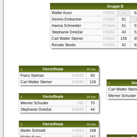
Gruppe B
Walter Kunz
HSEBC
-
6
Dennis Embacher
HSEBC
61
-
Hanna Schneider
15 Reds
61
5
Stephanie Doležal
HSEBC
43
5
Carl Walter Steiner
HSEBC
158
8
Renate Skoda
HSEBC
42
6
Viertelfinale
1
30 min
Franz Starhan
HSEBC
93
Carl Walter Steiner
HSEBC
126
Sem
1
Carl Walter Stein
Werner Schuster
Viertelfinale
2
30 min
Werner Schuster
FBC
70
Stephanie Doležal
HSEBC
44
Viertelfinale
3
30 min
Martin Schmidt
HSEBC
168