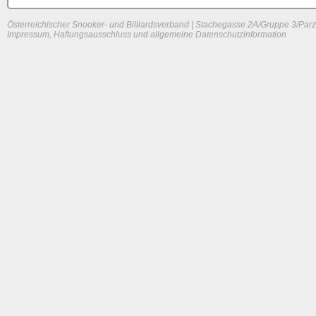
Österreichischer Snooker- und Billiardsverband | Stachegasse 2A/Gruppe 3/Parz
Impressum, Haftungsausschluss und allgemeine Datenschutzinformation
System load: 0.04296875 / 0.01318359375 / 0.001953125
Build time: 0.0583 s
Page load time:
0.636 s