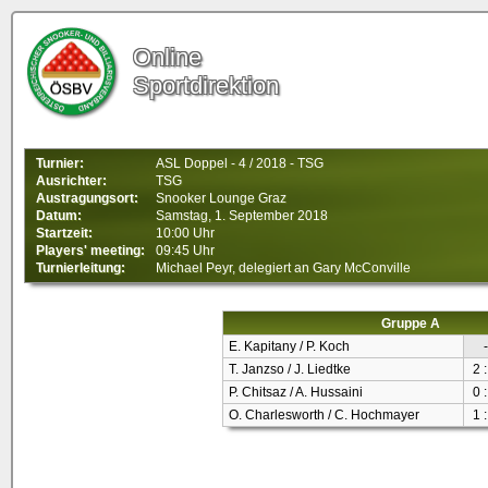
Online
Sportdirektion
Turnier:
ASL Doppel - 4 / 2018 - TSG
Ausrichter:
TSG
Austragungsort:
Snooker Lounge Graz
Datum:
Samstag, 1. September 2018
Startzeit:
10:00 Uhr
Players' meeting:
09:45 Uhr
Turnierleitung:
Michael Peyr, delegiert an Gary McConville
Gruppe A
E. Kapitany / P. Koch
-
T. Janzso / J. Liedtke
2 :
P. Chitsaz / A. Hussaini
0 :
O. Charlesworth / C. Hochmayer
1 :