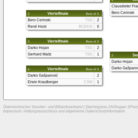
Clausdieter Fra
Bero Cerinski
Viertelfinale
2
Best of 3
Bero Cerinski
TSG
2
René Hoisl
BCEK/S
0
Viertelfinale
3
Best of 3
Darko Hojan
TSG
2
Gerhard Maitz
TSG
1
Sem
2
Darko Hojan
Darko Gašparov
Viertelfinale
4
Best of 3
Darko Gašparović
-
2
Erwin Krautberger
CSW
1
Österreichischer Snooker- und Billiardsverband | Stachegasse 2A/Gruppe 3/Parz
Impressum, Haftungsausschluss und allgemeine Datenschutzinformation
System load: 0 / 0.029296875 / 0.01171875
Build time: 0.1507 s
Page load time:
0.633 s