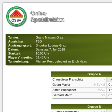
Online
Sportdirektion
Turnier:
Grand Masters Graz
Ausrichter:
TSG
Austragungsort:
Snooker Lounge Graz
Datum:
Samstag, 7. Juli 2018
Startzeit:
10:00 Uhr
Players' meeting:
09:45 Uhr
Turnierleitung:
Michael Peyr, delegiert an Erich Haas
Gruppe A
Clausdieter Franschitz
-
-
Georg Mayer
HSVKM
0 :
Alfred Buchacher
PSSC
1 :
Gerhard Maitz
TSG
0 :
Gruppe B