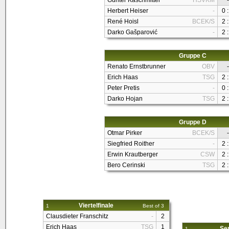
Günter Kaschmitter
HSVKM
-
Herbert Heiser
-
0 :
René Hoisl
BCEK/S
2 :
Darko Gašparović
-
2 :
Gruppe C
Renato Ernstbrunner
OBV
-
Erich Haas
TSG
2 :
Peter Pretis
-
0 :
Darko Hojan
TSG
2 :
Gruppe D
Otmar Pirker
BCEK/S
-
Siegfried Roither
-
2 :
Erwin Krautberger
CSW
2 :
Bero Cerinski
TSG
2 :
Viertelfinale
1
Best of 3
Clausdieter Franschitz
-
2
Erich Haas
TSG
1
Sem
1