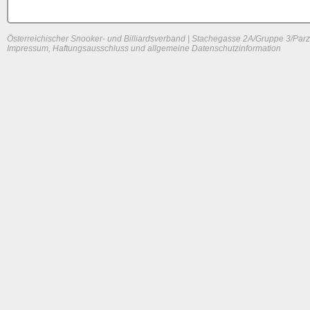
Österreichischer Snooker- und Billiardsverband | Stachegasse 2A/Gruppe 3/Parz
Impressum, Haftungsausschluss und allgemeine Datenschutzinformation
System load: 0.10107421875 / 0.04296875 / 0.00537109375
Build time: 0.07 s
Page load time:
0.624 s