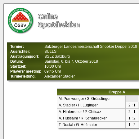
Online
Sportdirektion
Turnier:
Salzburger Landesmeisterschaft Snooker Doppel 2018
Ausrichter:
BULLS
Austragungsort:
BSLZ Salzburg
Datum:
Samstag, 6. bis 7. Oktober 2018
Startzeit:
10:00 Uhr
Players' meeting:
09:45 Uhr
Turnierleitung:
Alexander Stadler
Gruppe A
M. Pomwenger / S. Grösslinger
-
A. Stadler / H. Luginger
2 : 1
A. Hinterreiter / P. Chitsaz
2 : 1
A. Hussaini / R. Schaurecker
1 : 2
T. Dostal / G. Höflmaier
1 : 2