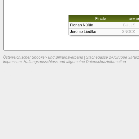
Finale
Best of
Florian Nüßle
BULLS
Jérôme Liedtke
SNOCK
Österreichischer Snooker- und Billiardsverband | Stachegasse 2A/Gruppe 3/Parz
Impressum, Haftungsausschluss und allgemeine Datenschutzinformation
System load: 0 / 0 / 0
Build time: 0.0449 s
Page load time:
0.548 s