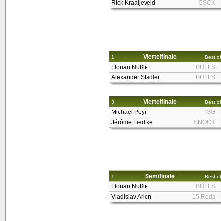
Rick Kraaijeveld
CSCK
Viertelfinale
1
Best of
Florian Nüßle
BULLS
Alexander Stadler
BULLS
Viertelfinale
3
Best of
Michael Peyr
TSG
Jérôme Liedtke
SNOCK
Semifinale
1
Best of
Florian Nüßle
BULLS
Vladislav Arion
15 Reds