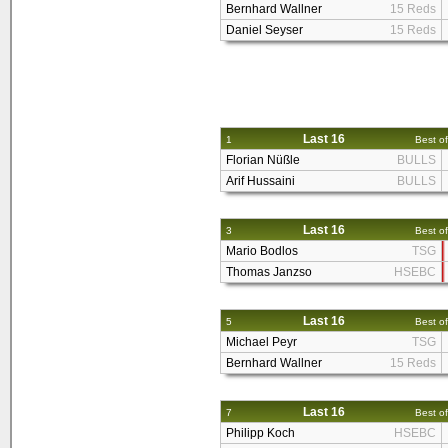
Bernhard Wallner
15 Reds
Daniel Seyser
15 Reds
Last 16
1
Best of
Florian Nüßle
BULLS
Arif Hussaini
BULLS
Last 16
3
Best of
Mario Bodlos
TSG
Thomas Janzso
HSEBC
Last 16
5
Best of
Michael Peyr
TSG
Bernhard Wallner
15 Reds
Last 16
7
Best of
Philipp Koch
HSEBC