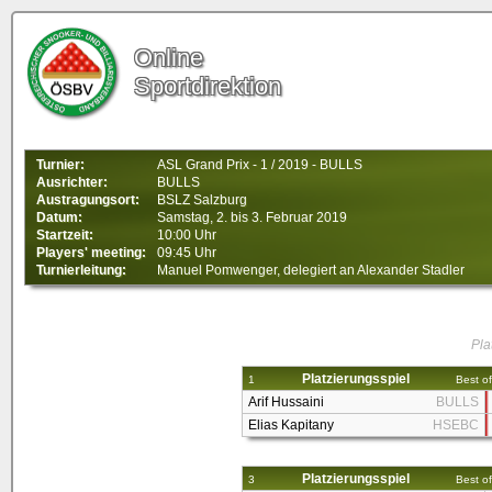
Online
Sportdirektion
Turnier:
ASL Grand Prix - 1 / 2019 - BULLS
Ausrichter:
BULLS
Austragungsort:
BSLZ Salzburg
Datum:
Samstag, 2. bis 3. Februar 2019
Startzeit:
10:00 Uhr
Players' meeting:
09:45 Uhr
Turnierleitung:
Manuel Pomwenger, delegiert an Alexander Stadler
Pla
Platzierungsspiel
1
Best of
Arif Hussaini
BULLS
Elias Kapitany
HSEBC
Platzierungsspiel
3
Best of