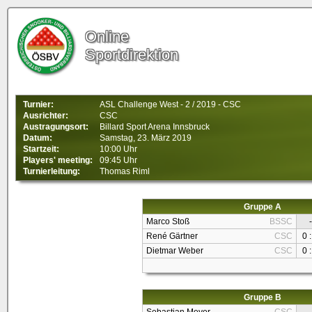
Online
Sportdirektion
Turnier:
ASL Challenge West - 2 / 2019 - CSC
Ausrichter:
CSC
Austragungsort:
Billard Sport Arena Innsbruck
Datum:
Samstag, 23. März 2019
Startzeit:
10:00 Uhr
Players' meeting:
09:45 Uhr
Turnierleitung:
Thomas Riml
Gruppe A
Marco Stoß
BSSC
-
René Gärtner
CSC
0 :
Dietmar Weber
CSC
0 :
Gruppe B