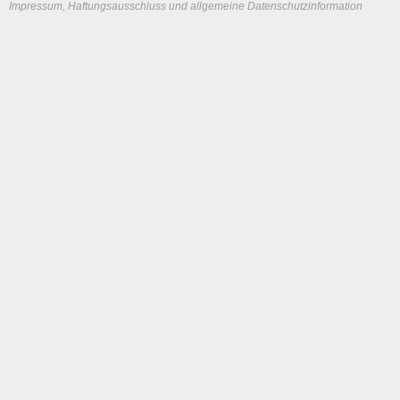
Impressum, Haftungsausschluss und allgemeine Datenschutzinformation
System load: 0.0078125 / 0.0166015625 / 0
Build time: 0.1223 s
Page load time:
0.626 s