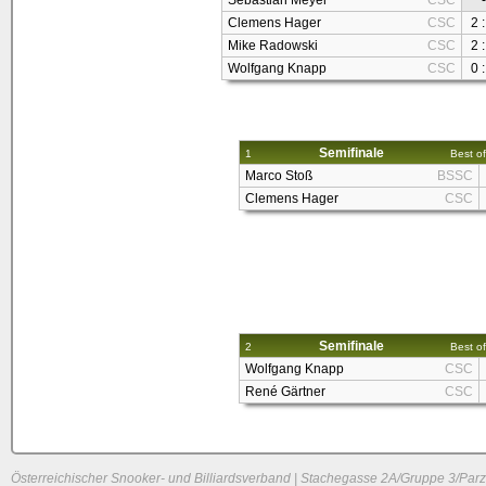
Sebastian Meyer
CSC
-
Clemens Hager
CSC
2 :
Mike Radowski
CSC
2 :
Wolfgang Knapp
CSC
0 :
Semifinale
1
Best of
Marco Stoß
BSSC
Clemens Hager
CSC
Semifinale
2
Best of
Wolfgang Knapp
CSC
René Gärtner
CSC
Österreichischer Snooker- und Billiardsverband | Stachegasse 2A/Gruppe 3/Parz