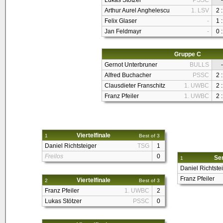
Lukas Stötzer
PSSC
-
Arthur Aurel Anghelescu
1. LSV
2 :
Felix Glaser
-
1 :
Jan Feldmayr
-
0 :
Gruppe C
Gernot Unterbruner
BULLS
-
Alfred Buchacher
PSSC
2 :
Clausdieter Franschitz
1. UWBC
2 :
Franz Pfeiler
1. UWBC
2 :
Viertelfinale
1
Best of 3
Daniel Richtsteiger
TSG
1
Freilos
0
Sem
1
Daniel Richtste
Franz Pfeiler
Viertelfinale
2
Best of 3
Franz Pfeiler
1. UWBC
2
Lukas Stötzer
PSSC
0