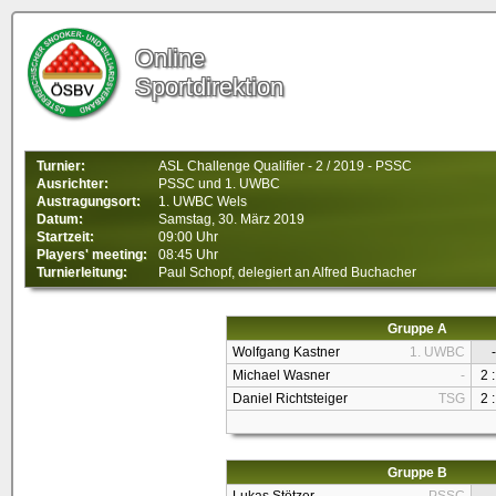
Online
Sportdirektion
Turnier:
ASL Challenge Qualifier - 2 / 2019 - PSSC
Ausrichter:
PSSC
und 1. UWBC
Austragungsort:
1. UWBC Wels
Datum:
Samstag, 30. März 2019
Startzeit:
09:00 Uhr
Players' meeting:
08:45 Uhr
Turnierleitung:
Paul Schopf, delegiert an Alfred Buchacher
Gruppe A
Wolfgang Kastner
1. UWBC
-
Michael Wasner
-
2 :
Daniel Richtsteiger
TSG
2 :
Gruppe B