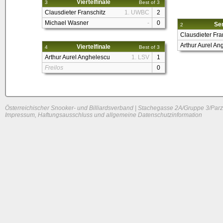
Viertelfinale
3
Best of 3
Clausdieter Franschitz
1. UWBC
2
Michael Wasner
-
0
Sem
2
Clausdieter Fra
Arthur Aurel An
Viertelfinale
4
Best of 3
Arthur Aurel Anghelescu
1. LSV
1
Freilos
0
Österreichischer Snooker- und Billiardsverband | Stachegasse 2A/Gruppe 3/Parz
Impressum, Haftungsausschluss und allgemeine Datenschutzinformation
System load: 0.01904296875 / 0.02783203125 / 0
Build time: 0.1094 s
Page load time:
0.641 s