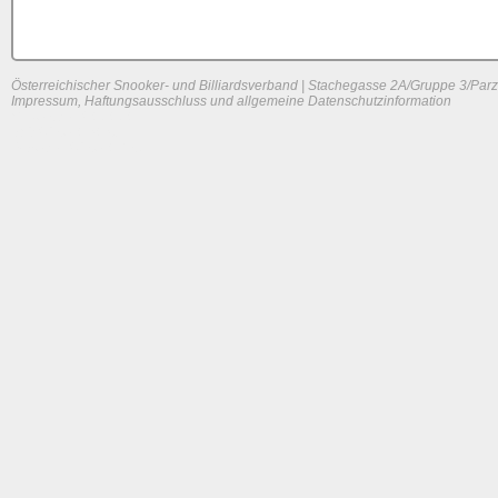
Österreichischer Snooker- und Billiardsverband | Stachegasse 2A/Gruppe 3/Parz
Impressum, Haftungsausschluss und allgemeine Datenschutzinformation
System load: 0 / 0 / 0
Build time: 0.1013 s
Page load time:
0.659 s