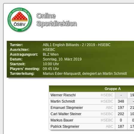
Online
Sportdirektion
Turnier:
ABL1 English Billiards - 2 / 2019 - HSEBC
Ausrichter:
HSEBC
Austragungsort:
BLZ Wien
Datum:
Sonntag, 10. März 2019
Startzeit:
10:00 Uhr
Players' meeting:
09:45 Uhr
Turnierleitung:
Marius Eder-Marquardt, delegiert an Martin Schmidt
Gruppe A
Werner Rieschl
HSEBC
-
1
Martin Schmidt
HSEBC
348
-
Emanuel Stegmeier
ABC
197
2
Carl Walter Steiner
HSEBC
202
1
Markus Bauer
HSEBC
0
Patrick Stegmeier
ABC
187
1