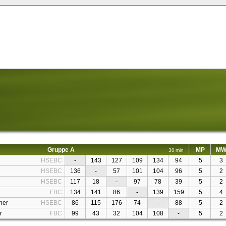
Gruppe A
MP
M
30 min
HSEBC
-
143
127
109
134
94
5
3
HSEBC
136
-
57
101
104
96
5
2
HSEBC
117
18
-
97
78
39
5
2
FBC
134
141
86
-
139
159
5
4
ner
HSEBC
86
115
176
74
-
88
5
2
r
FBC
99
43
32
104
108
-
5
2