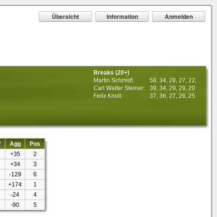
Übersicht
Information
Anmelden
Breaks (20+)
Martin Schmidt:
58, 34, 28, 27, 22, ..
Carl Walter Steiner:
39, 34, 29, 29, 20
Felix Knoll:
37, 36, 27, 26, 25
W
Agg
Pos
+35
2
+34
3
-129
6
+174
1
-24
4
-90
5