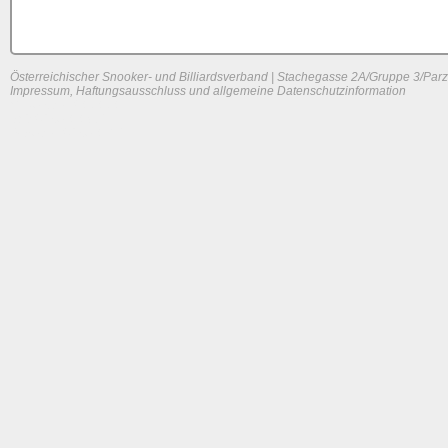
Österreichischer Snooker- und Billiardsverband | Stachegasse 2A/Gruppe 3/Parz
Impressum, Haftungsausschluss und allgemeine Datenschutzinformation
System load: 0 / 0 / 0
Build time: 0.0872 s
Page load time:
0.64 s