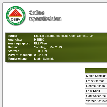
Online
Sportdirektion
Turnier:
English Billiards Handicap Open Series 1 - 3/4
Ausrichter:
HSEBC
Austragungsort:
BLZ Wien
Datum:
Sonntag, 5. Mai 2019
Startzeit:
10:00 Uhr
Players' meeting:
09:45 Uhr
Turnierleitung:
Martin Schmidt
Martin Schmidt
Franz Starhan
Renate Skoda
Felix Knoll
Carl Walter Stei
Werner Schuste