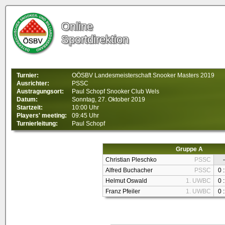
Online
Sportdirektion
Turnier:
OÖSBV Landesmeisterschaft Snooker Masters 2019
Ausrichter:
PSSC
Austragungsort:
Paul Schopf Snooker Club Wels
Datum:
Sonntag, 27. Oktober 2019
Startzeit:
10:00 Uhr
Players' meeting:
09:45 Uhr
Turnierleitung:
Paul Schopf
Gruppe A
Christian Pleschko
PSSC
-
Alfred Buchacher
PSSC
0 :
Helmut Oswald
1. UWBC
0 :
Franz Pfeiler
1. UWBC
0 :