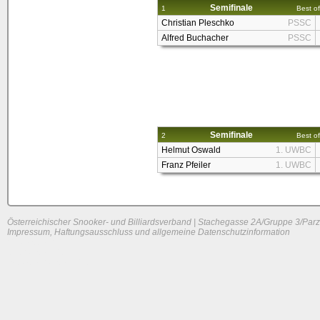
Semifinale
1
Best of
Christian Pleschko
PSSC
Alfred Buchacher
PSSC
Semifinale
2
Best of
Helmut Oswald
1. UWBC
Franz Pfeiler
1. UWBC
Österreichischer Snooker- und Billiardsverband | Stachegasse 2A/Gruppe 3/Parz
Impressum, Haftungsausschluss und allgemeine Datenschutzinformation
System load: 0 / 0 / 0
Build time: 0.0974 s
Page load time:
0.629 s