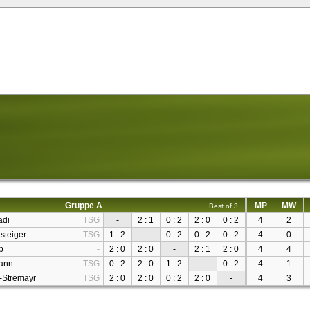
Gruppe A
MP
MW
Best of 3
adi
TSG
-
2 : 1
0 : 2
2 : 0
0 : 2
4
2
steiger
TSG
1 : 2
-
0 : 2
0 : 2
0 : 2
4
0
p
-
2 : 0
2 : 0
-
2 : 1
2 : 0
4
4
mann
TSG
0 : 2
2 : 0
1 : 2
-
0 : 2
4
1
-Stremayr
TSG
2 : 0
2 : 0
0 : 2
2 : 0
-
4
3