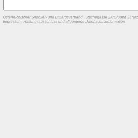
Österreichischer Snooker- und Billiardsverband | Stachegasse 2A/Gruppe 3/Parz
Impressum, Haftungsausschluss und allgemeine Datenschutzinformation
System load: 0.0732421875 / 0.01611328125 / 0.0048828125
Build time: 0.0981 s
Page load time:
0.548 s