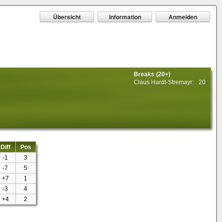
Übersicht
Information
Anmelden
Breaks (20+)
Claus Hardt-Stremayr:
20
Diff
Pos
-1
3
-7
5
+7
1
-3
4
+4
2