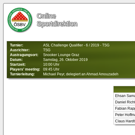
Online
Sportdirektion
Turnier:
ASL Challenge Qualifier - 6 / 2019 - TSG
Ausrichter:
TSG
Austragungsort:
Snooker Lounge Graz
Datum:
Samstag, 26. Oktober 2019
Startzeit:
10:00 Uhr
Players' meeting:
09:45 Uhr
Turnierleitung:
Michael Peyr, delegiert an Ahmad Amouzadeh
Ehsan Sam
Daniel Richt
Fabian Rap
Peter Hoff
Claus Hardt