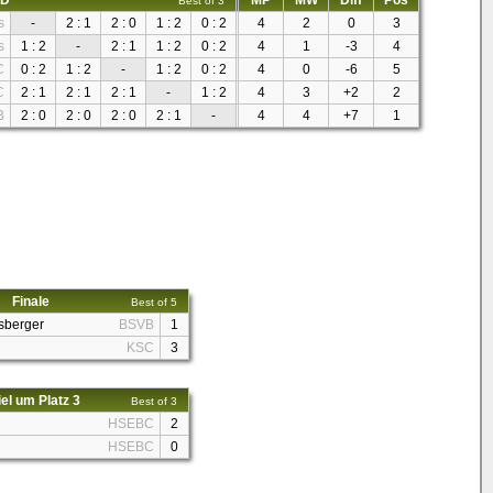
 D
MP
MW
Diff
Pos
Best of 3
s
-
2 : 1
2 : 0
1 : 2
0 : 2
4
2
0
3
s
1 : 2
-
2 : 1
1 : 2
0 : 2
4
1
-3
4
C
0 : 2
1 : 2
-
1 : 2
0 : 2
4
0
-6
5
C
2 : 1
2 : 1
2 : 1
-
1 : 2
4
3
+2
2
B
2 : 0
2 : 0
2 : 0
2 : 1
-
4
4
+7
1
Finale
Best of 5
sberger
BSVB
1
l
KSC
3
el um Platz 3
Best of 3
HSEBC
2
HSEBC
0