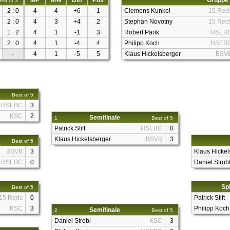
MP
MW
Diff
Pos
Gruppe
est of 3
2 : 0
4
4
+6
1
Clemens Kunkel
15 Red
2 : 0
4
3
+4
2
Stephan Novotny
15 Red
1 : 2
4
1
-1
3
Robert Parik
HSEB
2 : 0
4
1
-4
4
Philipp Koch
HSEB
-
4
1
-5
5
Klaus Hickelsberger
BSV
Best of 5
HSEBC
3
KSC
2
Semifinale
1
Best of 5
Patrick Stift
HSEBC
0
Klaus Hickelsberger
BSVB
3
Best of 5
BSVB
3
Klaus Hickel
HSEBC
0
Daniel Strob
Spi
Best of 5
15 Reds
0
Patrick Stift
KSC
3
Philipp Koch
Semifinale
2
Best of 5
Daniel Strobl
KSC
3