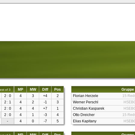
MP
MW
Diff
Pos
Gruppe
est of 3
2 : 0
4
3
+4
2
Florian Herzele
15 Red
2 : 1
4
2
-1
3
Werner Perschl
HSEB
2 : 0
4
4
+7
1
Christian Kasparek
HSEB
2 : 0
4
1
-3
4
Otto Dreicher
15 Red
-
4
0
-7
5
Elias Kapitany
HSEB