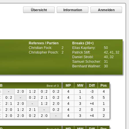
Übersicht
Information
Anmelden
Referees / Partien
Breaks (30+)
Christian Fock:
2
Elias Kapitany:
50
Christopher Posch:
2
Patrick Stift:
42, 41, 32
Daniel Strobl:
40, 32
Samuel Schocher:
31
Bernhard Wallner:
30
 B
MP
MW
Diff
Pos
Best of 3
s
-
2 : 0
1 : 2
0 : 2
0 : 2
4
1
-3
4
C
0 : 2
-
0 : 2
2 : 1
0 : 2
4
1
-5
5
C
2 : 1
2 : 0
-
1 : 2
2 : 0
4
3
+4
1
s
2 : 0
1 : 2
2 : 1
-
0 : 2
4
2
0
3
C
2 : 0
2 : 0
0 : 2
2 : 0
-
4
3
+4
2