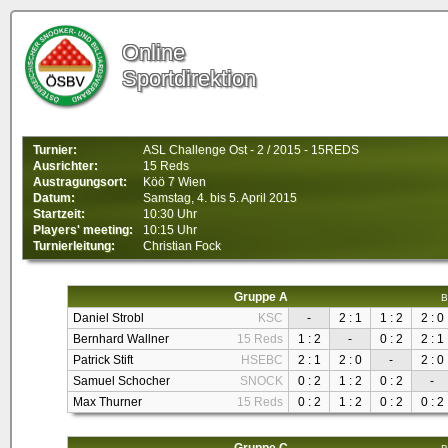
Online
Sportdirektion
Turnier:
ASL Challenge Ost - 2 / 2015 - 15REDS
Ausrichter:
15 Reds
Austragungsort:
Köö 7 Wien
Datum:
Samstag, 4. bis 5. April 2015
Startzeit:
10:30 Uhr
Players' meeting:
10:15 Uhr
Turnierleitung:
Christian Fock
Gruppe A
B
Daniel Strobl
KSC
-
2 : 1
1 : 2
2 : 0
Bernhard Wallner
15 Reds
1 : 2
-
0 : 2
2 : 1
Patrick Stift
HSEBC
2 : 1
2 : 0
-
2 : 0
Samuel Schocher
SNOCK
0 : 2
1 : 2
0 : 2
-
Max Thurner
15 Reds
0 : 2
1 : 2
0 : 2
0 : 2