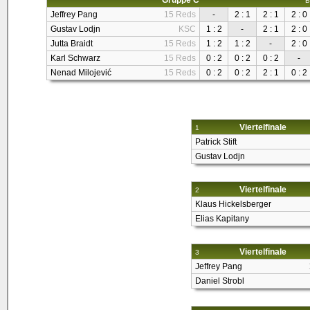
Gruppe C
B
Jeffrey Pang
15 Reds
-
2 : 1
2 : 1
2 : 0
Gustav Lodjn
KSC
1 : 2
-
2 : 1
2 : 0
Jutta Braidt
15 Reds
1 : 2
1 : 2
-
2 : 0
Karl Schwarz
15 Reds
0 : 2
0 : 2
0 : 2
-
Nenad Milojević
15 Reds
0 : 2
0 : 2
2 : 1
0 : 2
Viertelfinale
1
Patrick Stift
Gustav Lodjn
Viertelfinale
2
Klaus Hickelsberger
Elias Kapitany
Viertelfinale
3
Jeffrey Pang
Daniel Strobl