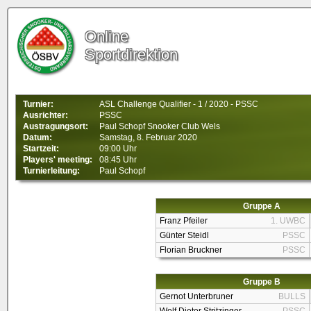
Online
Sportdirektion
Turnier:
ASL Challenge Qualifier - 1 / 2020 - PSSC
Ausrichter:
PSSC
Austragungsort:
Paul Schopf Snooker Club Wels
Datum:
Samstag, 8. Februar 2020
Startzeit:
09:00 Uhr
Players' meeting:
08:45 Uhr
Turnierleitung:
Paul Schopf
Gruppe A
Franz Pfeiler
1. UWBC
Günter Steidl
PSSC
Florian Bruckner
PSSC
Gruppe B
Gernot Unterbruner
BULLS