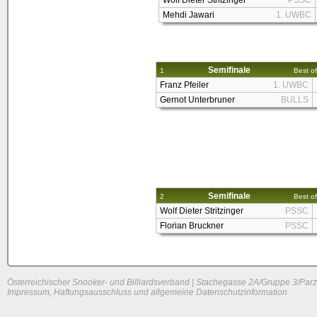
Wolf Dieter Stritzinger
PSSC
Mehdi Jawari
1. UWBC
Semifinale
1
Best of
Franz Pfeiler
1. UWBC
Gernot Unterbruner
BULLS
Semifinale
2
Best of
Wolf Dieter Stritzinger
PSSC
Florian Bruckner
PSSC
Österreichischer Snooker- und Billiardsverband | Stachegasse 2A/Gruppe 3/Parz
Impressum, Haftungsausschluss und allgemeine Datenschutzinformation
System load: 0.01171875 / 0.03125 / 0
Build time: 0.097 s