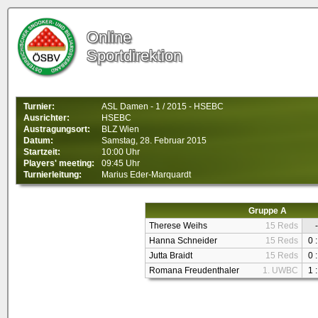
Online
Sportdirektion
Turnier:
ASL Damen - 1 / 2015 - HSEBC
Ausrichter:
HSEBC
Austragungsort:
BLZ Wien
Datum:
Samstag, 28. Februar 2015
Startzeit:
10:00 Uhr
Players' meeting:
09:45 Uhr
Turnierleitung:
Marius Eder-Marquardt
Gruppe A
Therese Weihs
15 Reds
-
Hanna Schneider
15 Reds
0 :
Jutta Braidt
15 Reds
0 :
Romana Freudenthaler
1. UWBC
1 :