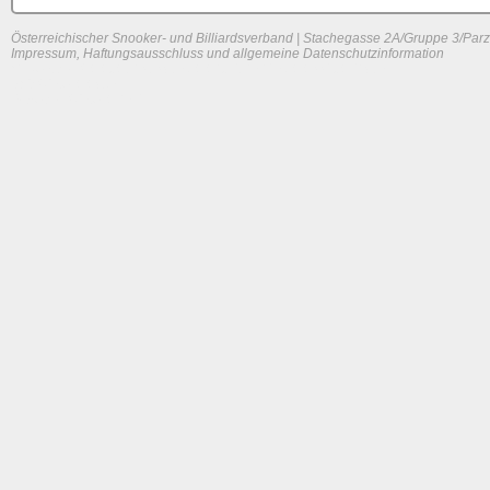
Österreichischer Snooker- und Billiardsverband | Stachegasse 2A/Gruppe 3/Parz
Impressum, Haftungsausschluss und allgemeine Datenschutzinformation
System load: 0.03076171875 / 0.0634765625 / 0.01123046875
Build time: 0.0895 s
Page load time:
0.654 s