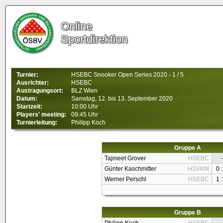
Online
Sportdirektion
Turnier:
HSEBC Snooker Open Series 2020 - 1 / 5
Ausrichter:
HSEBC
Austragungsort:
BLZ Wien
Datum:
Samstag, 12. bis 13. September 2020
Startzeit:
10:00 Uhr
Players' meeting:
09:45 Uhr
Turnierleitung:
Philipp Koch
Gruppe A
Tajmeet Grover
HSEBC
-
Günter Kaschmitter
HSVKM
0 :
Werner Perschl
HSEBC
1 :
Gruppe B