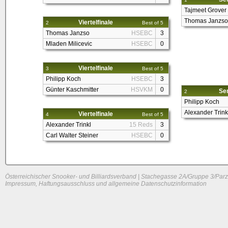
Tajmeet Grover
Thomas Janzso
Viertelfinale
2
Best of 5
Thomas Janzso
HSEBC
3
Mladen Milicevic
HSEBC
0
Viertelfinale
3
Best of 5
Philipp Koch
HSEBC
3
Günter Kaschmitter
HSVKM
0
Sem
2
Philipp Koch
Alexander Trink
Viertelfinale
4
Best of 5
Alexander Trinkl
15 Reds
3
Carl Walter Steiner
HSEBC
0
Österreichischer Snooker- und Billiardsverband | Stachegasse 2A/Gruppe 3/Parz
Impressum, Haftungsausschluss und allgemeine Datenschutzinformation
System load: 0.005859375 / 0.00830078125 / 0
Build time: 0.1332 s
Page load time:
0.637 s