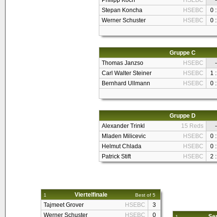
Philipp Koch
HSEBC
-
Stepan Koncha
HSEBC
0 :
Werner Schuster
HSEBC
0 :
Gruppe C
Thomas Janzso
HSEBC
-
Carl Walter Steiner
HSEBC
1 :
Bernhard Ullmann
HSEBC
0 :
Gruppe D
Alexander Trinkl
15 Reds
-
Mladen Milicevic
HSEBC
0 :
Helmut Chlada
HSEBC
0 :
Patrick Stift
HSEBC
2 :
Viertelfinale
1
Best of 5
Tajmeet Grover
HSEBC
3
Werner Schuster
HSEBC
0
Sem
1