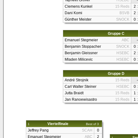
Tajmeet Grover
HSEBC
-
Clemens Kunkel
15 Reds
2 :
Dani Komi
BSVB
2 :
Günther Meister
SNOCK
0 :
Gruppe C
Emanuel Stegmeier
ABC
-
Benjamin Stoppacher
SNOCK
0 :
Benjamin Gleissner
HSEBC
2 :
Mladen Milicevic
HSEBC
0 :
Gruppe D
André Strojnik
15 Reds
-
Carl Walter Steiner
HSEBC
0 :
Jutta Braidt
15 Reds
1 :
Jan Ranoewisastro
15 Reds
1 :
Viertelfinale
1
Best of 3
Jeffrey Pang
SCAH
0
Emanuel Stegmeier
ABC
2
Sem
1