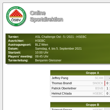
Online
Sportdirektion
Turnier:
ASL Challenge Ost - 5 / 2021 - HSEBC
Ausrichter:
HSEBC
Austragungsort:
BLZ Wien
Datum:
Samstag, 4. bis 5. September 2021
Startzeit:
10:00 Uhr
Players' meeting:
09:45 Uhr
Turnierleitung:
Benjamin Gleissner
Gruppe A
Jeffrey Pang
SCAH
-
Thomas Brandl
SNOCK
0 :
Patrick Oberleitner
BSVB
1 :
Helmut Chlada
HSEBC
0 :
Gruppe B