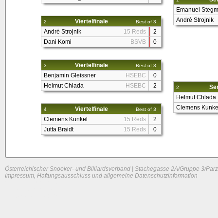
Emanuel Stegm
André Strojnik
Viertelfinale
2
Best of 3
André Strojnik
15 Reds
2
Dani Komi
BSVB
0
Viertelfinale
3
Best of 3
Benjamin Gleissner
HSEBC
0
Helmut Chlada
HSEBC
2
Sem
2
Helmut Chlada
Clemens Kunke
Viertelfinale
4
Best of 3
Clemens Kunkel
15 Reds
2
Jutta Braidt
15 Reds
0
Österreichischer Snooker- und Billiardsverband | Stachegasse 2A/Gruppe 3/Parz
Impressum, Haftungsausschluss und allgemeine Datenschutzinformation
System load: 0 / 0 / 0
Build time: 0.1521 s
Page load time:
0.68 s