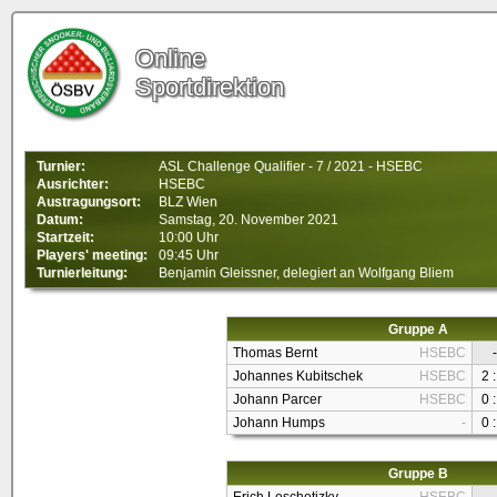
Online
Sportdirektion
Turnier:
ASL Challenge Qualifier - 7 / 2021 - HSEBC
Ausrichter:
HSEBC
Austragungsort:
BLZ Wien
Datum:
Samstag, 20. November 2021
Startzeit:
10:00 Uhr
Players' meeting:
09:45 Uhr
Turnierleitung:
Benjamin Gleissner, delegiert an Wolfgang Bliem
Gruppe A
Thomas Bernt
HSEBC
-
Johannes Kubitschek
HSEBC
2 :
Johann Parcer
HSEBC
0 :
Johann Humps
-
0 :
Gruppe B