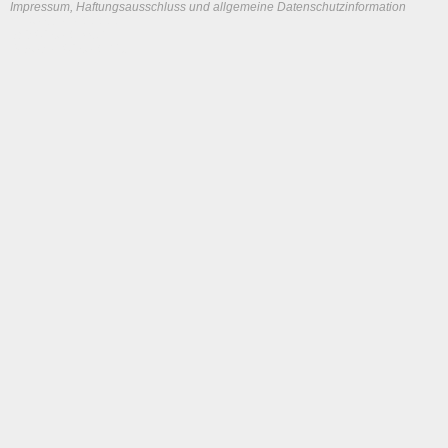
Impressum, Haftungsausschluss und allgemeine Datenschutzinformation
System load: 0 / 0 / 0
Build time: 0.1196 s
Page load time:
0.623 s