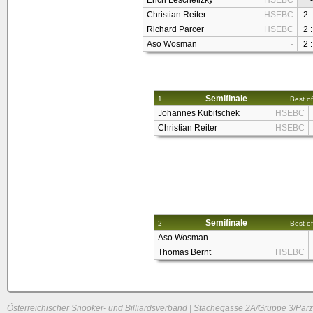
Erich Leschetizky
HSEBC
-
Christian Reiter
HSEBC
2 :
Richard Parcer
HSEBC
2 :
Aso Wosman
-
2 :
Semifinale
1
Best of
Johannes Kubitschek
HSEBC
Christian Reiter
HSEBC
Semifinale
2
Best of
Aso Wosman
-
Thomas Bernt
HSEBC
Österreichischer Snooker- und Billiardsverband | Stachegasse 2A/Gruppe 3/Parz