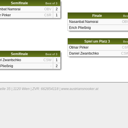
Semifinale
Best of 3
nbat Namsrai
OBV
2
 Pirker
C6R
1
Finale
Bes
Nasanbat Namsrai
OB
Erich Pließnig
Spiel um Platz 3
Bes
Otmar Pirker
C6
Daniel Zwantschko
CS
Semifinale
Best of 3
el Zwantschko
CSW
1
 Pließnig
-
2
elle 35 | 1120 Wien | ZVR: 662854118 | www.austriansnooker.at