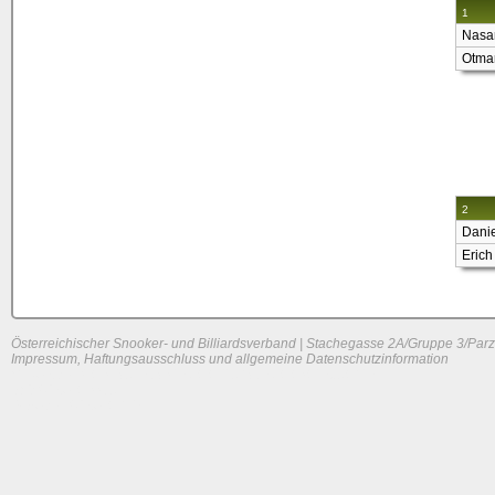
1
Nasa
Otmar
2
Dani
Erich
Österreichischer Snooker- und Billiardsverband | Stachegasse 2A/Gruppe 3/Parz
Impressum, Haftungsausschluss und allgemeine Datenschutzinformation
System load: 0.14892578125 / 0.04296875 / 0.01025390625
Build time: 0.1179 s
Page load time:
0.645 s