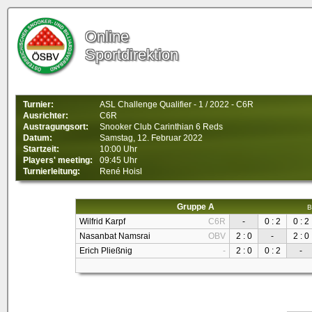
Online
Sportdirektion
Turnier:
ASL Challenge Qualifier - 1 / 2022 - C6R
Ausrichter:
C6R
Austragungsort:
Snooker Club Carinthian 6 Reds
Datum:
Samstag, 12. Februar 2022
Startzeit:
10:00 Uhr
Players' meeting:
09:45 Uhr
Turnierleitung:
René Hoisl
Gruppe A
B
Wilfrid Karpf
C6R
-
0 : 2
0 : 2
Nasanbat Namsrai
OBV
2 : 0
-
2 : 0
Erich Pließnig
-
2 : 0
0 : 2
-