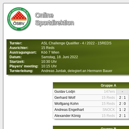
Online
Sportdirektion
Turnier:
ASL Challenge Qualifier - 4 / 2022 - 15REDS
Ausrichter:
15 Reds
Austragungsort:
Köö 7 Wien
Datum:
Samstag, 18. Juni 2022
Startzeit:
10:30 Uhr
Players' meeting:
10:15 Uhr
Turnierleitung:
Andreas Jurdak, delegiert an Hermann Bauer
Gruppe A
Gustav Lodjn
147ers
-
Gerhard Wolf
15 Reds
2 : 1
Wolfgang Kohn
15 Reds
2 : 0
Andreas Engelhart
SNOCK
1 : 2
Alexander König
15 Reds
2 : 1