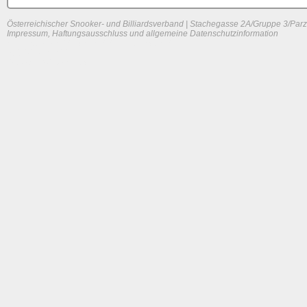
Österreichischer Snooker- und Billiardsverband | Stachegasse 2A/Gruppe 3/Parz
Impressum, Haftungsausschluss und allgemeine Datenschutzinformation
System load: 0.0078125 / 0.02294921875 / 0
Build time: 0.1227 s
Page load time:
0.678 s