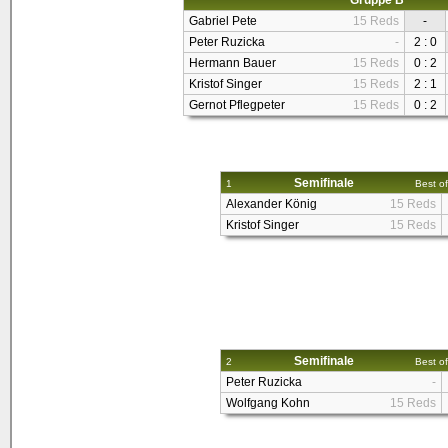
Gruppe B
Gabriel Pete
15 Reds
-
Peter Ruzicka
-
2 : 0
Hermann Bauer
15 Reds
0 : 2
Kristof Singer
15 Reds
2 : 1
Gernot Pflegpeter
15 Reds
0 : 2
Semifinale
1
Best of
Alexander König
15 Reds
Kristof Singer
15 Reds
Semifinale
2
Best of
Peter Ruzicka
-
Wolfgang Kohn
15 Reds