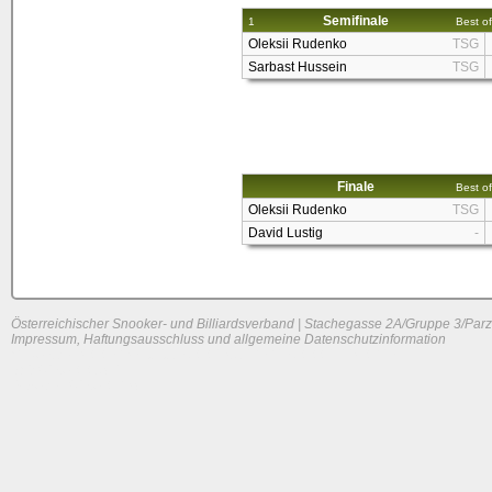
Semifinale
1
Best of
Oleksii Rudenko
TSG
Sarbast Hussein
TSG
Finale
Best of
Oleksii Rudenko
TSG
David Lustig
-
Österreichischer Snooker- und Billiardsverband | Stachegasse 2A/Gruppe 3/Parz
Impressum, Haftungsausschluss und allgemeine Datenschutzinformation
System load: 0.05615234375 / 0.02197265625 / 0.00244140625
Build time: 0.0984 s
Page load time:
0.618 s