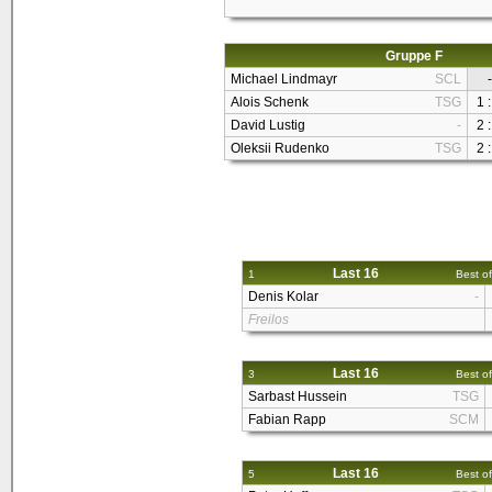
Gruppe F
Michael Lindmayr
SCL
-
Alois Schenk
TSG
1 :
David Lustig
-
2 :
Oleksii Rudenko
TSG
2 :
Last 16
1
Best of
Denis Kolar
-
Freilos
Last 16
3
Best of
Sarbast Hussein
TSG
Fabian Rapp
SCM
Last 16
5
Best of