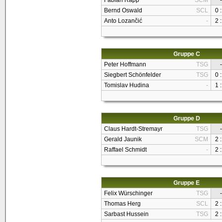
Fabian Rapp
SCM
-
Bernd Oswald
SCL
0 :
Anto Lozančić
-
2 :
Gruppe C
Peter Hoffmann
TSG
-
Siegbert Schönfelder
TSG
0 :
Tomislav Hudina
-
1 :
Gruppe D
Claus Hardt-Stremayr
TSG
-
Gerald Jaunik
SCM
2 :
Raffael Schmidt
-
2 :
Gruppe E
Felix Würschinger
TSG
-
Thomas Herg
SCL
2 :
Sarbast Hussein
TSG
2 :