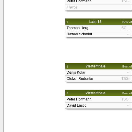
Peter Hoffmann
TSG
Freilos
Last 16
7
Best of
Thomas Herg
SCL
Raffael Schmidt
-
Viertelfinale
1
Best of
Denis Kolar
-
Oleksii Rudenko
TSG
Viertelfinale
3
Best of
Peter Hoffmann
TSG
David Lustig
-