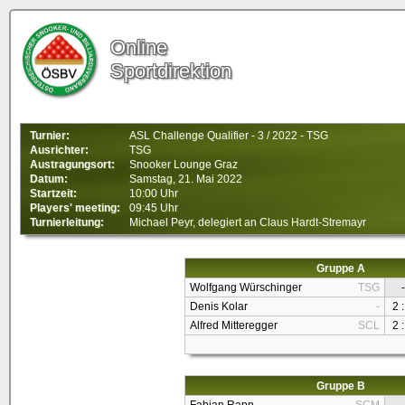
Online
Sportdirektion
Turnier:
ASL Challenge Qualifier - 3 / 2022 - TSG
Ausrichter:
TSG
Austragungsort:
Snooker Lounge Graz
Datum:
Samstag, 21. Mai 2022
Startzeit:
10:00 Uhr
Players' meeting:
09:45 Uhr
Turnierleitung:
Michael Peyr, delegiert an Claus Hardt-Stremayr
Gruppe A
Wolfgang Würschinger
TSG
-
Denis Kolar
-
2 :
Alfred Mitteregger
SCL
2 :
Gruppe B