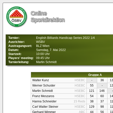
Online
Sportdirektion
Turnier:
English Billiards Handicap Series 2022 1/4
Ausrichter:
WSBV
Austragungsort:
BLZ Wien
Datum:
Samstag, 7. Mai 2022
Startzeit:
10:00 Uhr
Players' meeting:
09:45 Uhr
Turnierleitung:
Martin Schmidt
Gruppe A
Walter Kunz
HSEBC
-
36
1
Werner Schuster
HSEBC
55
-
1
Martin Schmidt
HSEBC
121
146
-
Franz Meszaros
HSEBC
54
60
1
Hanna Schneider
15 Reds
38
37
1
Carl Walter Steiner
HSEBC
129
98
1
Gerhard Wimmer
ABC
44
56
1