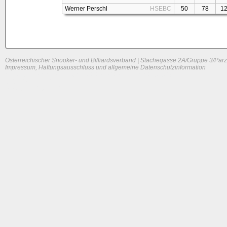
Werner Perschl
HSEBC
50
78
1
Österreichischer Snooker- und Billiardsverband | Stachegasse 2A/Gruppe 3/Parz
Impressum, Haftungsausschluss und allgemeine Datenschutzinformation
System load: 0.05126953125 / 0.01416015625 / 0.0029296875
Build time: 0.1146 s
Page load time:
0.625 s