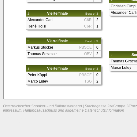
Christian Gimpl
Alexander Carli
Viertelfinale
2
Best of 3
Alexander Carli
C6R
2
René Hoisl
C6R
1
Viertelfinale
3
Best of 3
Markus Stocker
PBSCE
0
Thomas Girstmair
OBV
2
Sem
2
Thomas Girstma
Marco Luley
Viertelfinale
4
Best of 3
Peter Köppl
PBSCE
0
Marco Luley
TSG
2
Österreichischer Snooker- und Billiardsverband | Stachegasse 2A/Gruppe 3/Parz
Impressum, Haftungsausschluss und allgemeine Datenschutzinformation
System load: 0 / 0 / 0
Build time: 0.1615 s
Page load time:
0.642 s