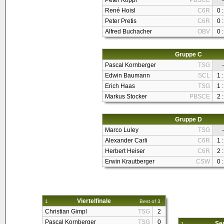
Peter Köppl
PBSCE
-
René Hoisl
C6R
0 :
Peter Pretis
C6R
0 :
Alfred Buchacher
OBV
0 :
Gruppe C
Pascal Kornberger
TSG
-
Edwin Baumann
SCL
1 :
Erich Haas
TSG
1 :
Markus Stocker
PBSCE
2 :
Gruppe D
Marco Luley
TSG
-
Alexander Carli
C6R
1 :
Herbert Heiser
C6R
2 :
Erwin Krautberger
CSW
0 :
Viertelfinale
1
Best of 3
Christian Gimpl
TSG
2
Pascal Kornberger
TSG
0
Sem
1