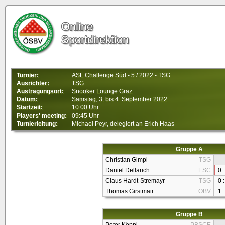
Online
Sportdirektion
Turnier:
ASL Challenge Süd - 5 / 2022 - TSG
Ausrichter:
TSG
Austragungsort:
Snooker Lounge Graz
Datum:
Samstag, 3. bis 4. September 2022
Startzeit:
10:00 Uhr
Players' meeting:
09:45 Uhr
Turnierleitung:
Michael Peyr, delegiert an Erich Haas
Gruppe A
Christian Gimpl
TSG
-
Daniel Dellarich
ESC
0 :
Claus Hardt-Stremayr
TSG
0 :
Thomas Girstmair
OBV
1 :
Gruppe B