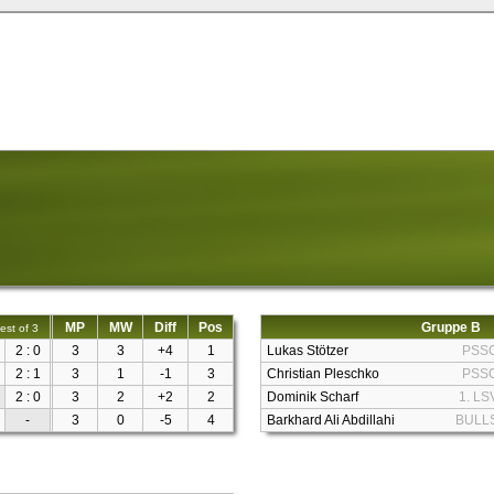
MP
MW
Diff
Pos
Gruppe B
est of 3
2 : 0
3
3
+4
1
Lukas Stötzer
PSS
2 : 1
3
1
-1
3
Christian Pleschko
PSS
2 : 0
3
2
+2
2
Dominik Scharf
1. LS
-
3
0
-5
4
Barkhard Ali Abdillahi
BULL