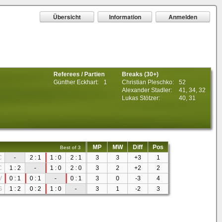
Übersicht
Information
Anmelden
Referees / Partien
Breaks (30+)
Günther Eckhart:
1
Christian Pleschko:
52
Alexander Stadler:
41, 34, 32
Lukas Stötzer:
40, 31
MP
MW
Diff
Pos
Best of 3
C
-
2 : 1
1 : 0
2 : 1
3
3
+3
1
C
1 : 2
-
1 : 0
2 : 0
3
2
+2
2
V
0 : 1
0 : 1
-
0 : 1
3
0
-3
4
S
1 : 2
0 : 2
1 : 0
-
3
1
-2
3