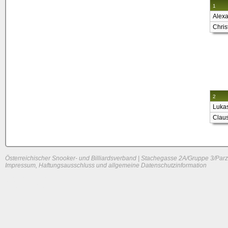
1
Alexa
Chris
2
Lukas
Claus
Österreichischer Snooker- und Billiardsverband | Stachegasse 2A/Gruppe 3/Parz
Impressum, Haftungsausschluss und allgemeine Datenschutzinformation
System load: 0.08740234375 / 0.0986328125 / 0.0322265625
Build time: 0.1202 s
Page load time:
0.624 s