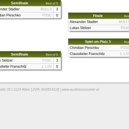
Semifinale
Best of 5
nder Stadler
BULLS
3
tian Pleschko
PSSC
0
Finale
Bes
Alexander Stadler
BULL
Lukas Stötzer
PSS
Spiel um Platz 3
Bes
Christian Pleschko
PSS
Clausdieter Franschitz
1. LS
Semifinale
Best of 5
 Stötzer
PSSC
3
dieter Franschitz
1. LSV
0
elle 35 | 1120 Wien | ZVR: 662854118 | www.austriansnooker.at