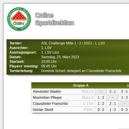
Online
Sportdirektion
Turnier:
ASL Challenge Mitte 1 - 2 / 2023 - 1. LSV
Ausrichter:
1. LSV
Austragungsort:
1. LSV Linz
Datum:
Samstag, 25. März 2023
Startzeit:
10:00 Uhr
Players' meeting:
09:45 Uhr
Turnierleitung:
Dominik Scharf, delegiert an Clausdieter Franschitz
Gruppe A
B
Alexander Stadler
BULLS
-
2 : 1
2 : 1
Maximilian Pfleger
BULLS
1 : 2
-
1 : 2
Clausdieter Franschitz
1. LSV
1 : 2
2 : 1
-
Günter Steidl
PSSC
0 : 2
1 : 2
0 : 2