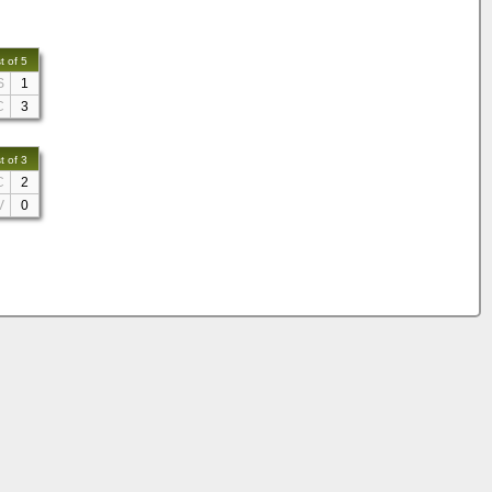
t of 5
S
1
C
3
t of 3
C
2
V
0