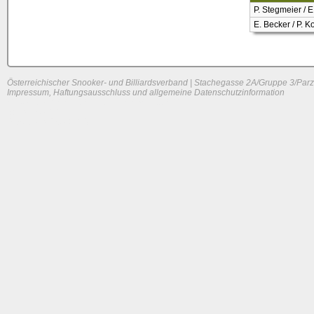
P. Stegmeier / 
E. Becker / P. K
Österreichischer Snooker- und Billiardsverband | Stachegasse 2A/Gruppe 3/Parz
Impressum, Haftungsausschluss und allgemeine Datenschutzinformation
System load: 0.02490234375 / 0.01025390625 / 0
Build time: 0.0451 s
Page load time:
0.648 s