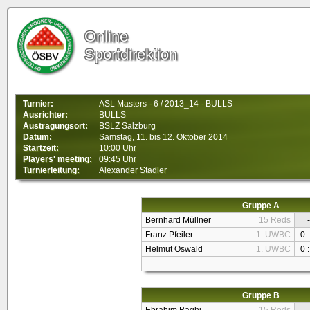
Online
Sportdirektion
Turnier:
ASL Masters - 6 / 2013_14 - BULLS
Ausrichter:
BULLS
Austragungsort:
BSLZ Salzburg
Datum:
Samstag, 11. bis 12. Oktober 2014
Startzeit:
10:00 Uhr
Players' meeting:
09:45 Uhr
Turnierleitung:
Alexander Stadler
Gruppe A
Bernhard Müllner
15 Reds
-
Franz Pfeiler
1. UWBC
0 :
Helmut Oswald
1. UWBC
0 :
Gruppe B