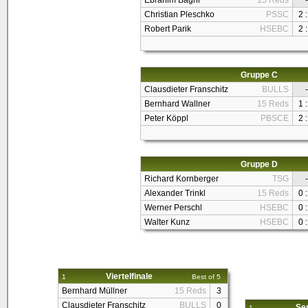
Ebrahim Baghi
15 Reds
-
Christian Pleschko
PSSC
2 :
Robert Parik
HSEBC
2 :
Gruppe C
Clausdieter Franschitz
BULLS
-
Bernhard Wallner
15 Reds
1 :
Peter Köppl
PBSCE
2 :
Gruppe D
Richard Kornberger
TSG
-
Alexander Trinkl
15 Reds
0 :
Werner Perschl
HSEBC
0 :
Walter Kunz
HSEBC
0 :
Viertelfinale
1
Best of 5
Bernhard Müllner
15 Reds
3
Clausdieter Franschitz
BULLS
0
Sem
1