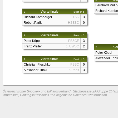
Bernhard Mülln
Richard Kornbe
Viertelfinale
2
Best of 5
Richard Kornberger
TSG
3
Robert Parik
HSEBC
0
Viertelfinale
3
Best of 5
Peter Köppl
PBSCE
3
Franz Pfeiler
1. UWBC
2
Sem
2
Peter Köppl
Alexander Trink
Viertelfinale
4
Best of 5
Christian Pleschko
PSSC
0
Alexander Trinkl
15 Reds
3
Österreichischer Snooker- und Billiardsverband | Stachegasse 2A/Gruppe 3/Parz
Impressum, Haftungsausschluss und allgemeine Datenschutzinformation
System load: 0.0087890625 / 0.0205078125 / 0.013671875
Build time: 0.1397 s
Page load time:
0.623 s