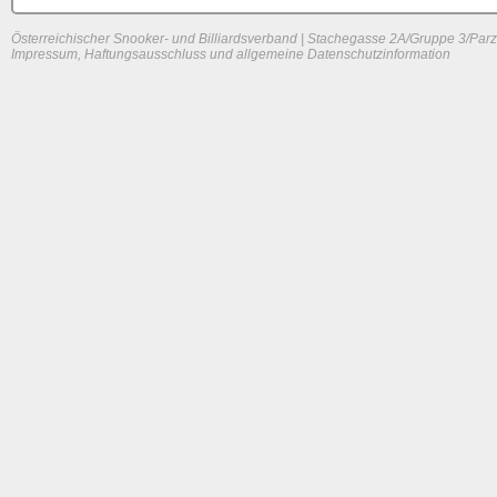
Österreichischer Snooker- und Billiardsverband | Stachegasse 2A/Gruppe 3/Parz
Impressum, Haftungsausschluss und allgemeine Datenschutzinformation
System load: 0 / 0.01123046875 / 0
Build time: 0.0622 s
Page load time:
0.608 s