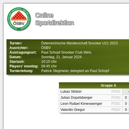
Online
Sportdirektion
Turnier:
Österreichische Meisterschaft Snooker U21 2023
Ausrichter:
ÖSBV
Austragungsort:
Paul Schopf Snooker Club Wels
Datum:
Sonntag, 21. Januar 2024
Startzeit:
10:15 Uhr
Players' meeting:
09:45 Uhr
Turnierleitung:
Patrick Stegmeier, delegiert an Paul Schopf
Gruppe A
Lukas Stötzer
PSSC
-
Julian Dopetsberger
PSSC
0 :
Leon Rafael Kimeswenger
PSSC
0 :
Valentin Gregor
PSSC
0 :