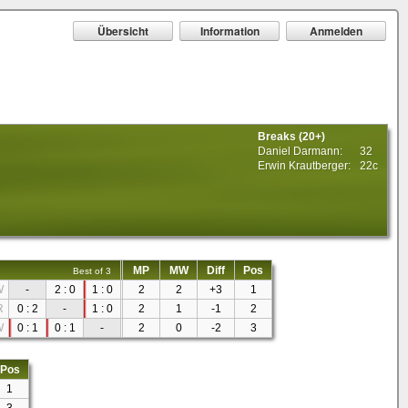
Übersicht
Information
Anmelden
Breaks (20+)
Daniel Darmann:
32
Erwin Krautberger:
22c
MP
MW
Diff
Pos
Best of 3
W
-
2 : 0
1 : 0
2
2
+3
1
R
0 : 2
-
1 : 0
2
1
-1
2
W
0 : 1
0 : 1
-
2
0
-2
3
Pos
1