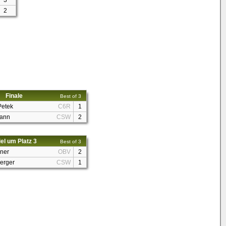
3
2
Finale
Best of 3
Petek
C6R
1
mann
CSW
2
el um Platz 3
Best of 3
lner
OBV
2
erger
CSW
1