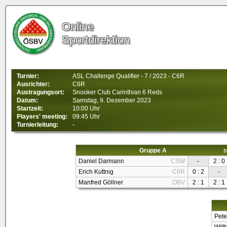
Online
Sportdirektion
Turnier:
ASL Challenge Qualifier - 7 / 2023 - C6R
Ausrichter:
C6R
Austragungsort:
Snooker Club Carinthian 6 Reds
Datum:
Samstag, 9. Dezember 2023
Startzeit:
10:00 Uhr
Players' meeting:
09:45 Uhr
Turnierleitung:
-
Gruppe A
B
Daniel Darmann
CSW
-
2 : 0
Erich Kuttnig
C6R
0 : 2
-
Manfred Göllner
OBV
2 : 1
2 : 1
Pete