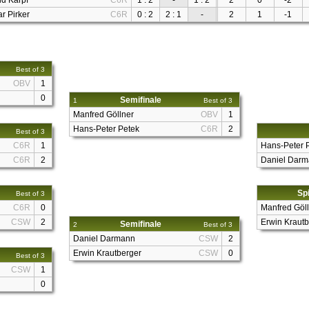
id Karpf
C6R
1 : 2
-
1 : 2
2
0
-2
r Pirker
C6R
0 : 2
2 : 1
-
2
1
-1
Best of 3
OBV
1
0
Semifinale
1
Best of 3
Manfred Göllner
OBV
1
Hans-Peter Petek
C6R
2
Best of 3
C6R
1
Hans-Peter 
C6R
2
Daniel Dar
Spi
Best of 3
C6R
0
Manfred Göl
CSW
2
Erwin Krautb
Semifinale
2
Best of 3
Daniel Darmann
CSW
2
Erwin Krautberger
CSW
0
Best of 3
CSW
1
0