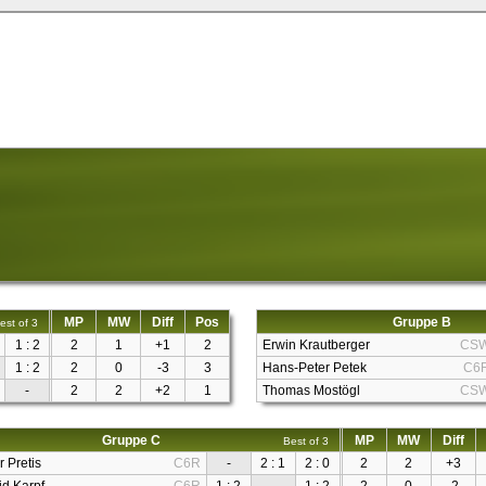
MP
MW
Diff
Pos
Gruppe B
est of 3
1 : 2
2
1
+1
2
Erwin Krautberger
CS
1 : 2
2
0
-3
3
Hans-Peter Petek
C6
-
2
2
+2
1
Thomas Mostögl
CS
Gruppe C
MP
MW
Diff
Best of 3
r Pretis
C6R
-
2 : 1
2 : 0
2
2
+3