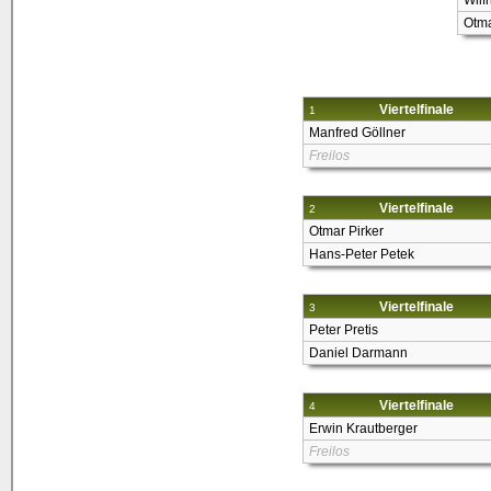
Wilfr
Otma
Viertelfinale
1
Manfred Göllner
Freilos
Viertelfinale
2
Otmar Pirker
Hans-Peter Petek
Viertelfinale
3
Peter Pretis
Daniel Darmann
Viertelfinale
4
Erwin Krautberger
Freilos