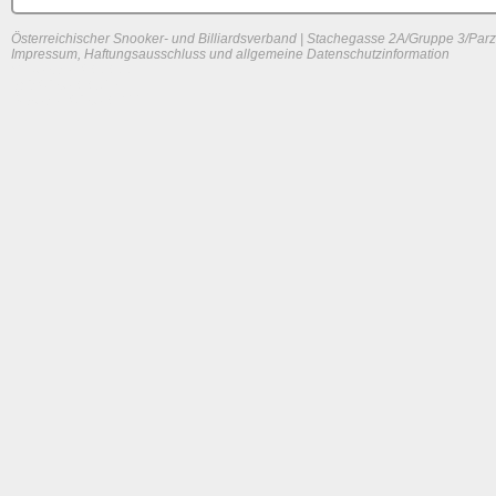
Österreichischer Snooker- und Billiardsverband | Stachegasse 2A/Gruppe 3/Parz
Impressum, Haftungsausschluss und allgemeine Datenschutzinformation
System load: 0 / 0 / 0
Build time: 0.0925 s
Page load time:
0.622 s