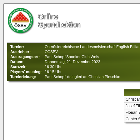
Online
Sportdirektion
Turnier:
Oberösterreichische Landesmeisterschaft English Billia
Ausrichter:
OÖSBV
Austragungsort:
Paul Schopf Snooker Club Wels
Datum:
Donnerstag, 21. Dezember 2023
Startzeit:
16:30 Uhr
Players' meeting:
16:15 Uhr
Turnierleitung:
Paul Schopf, delegiert an Christian Pleschko
Christia
Josef E
Florian 
Günter S