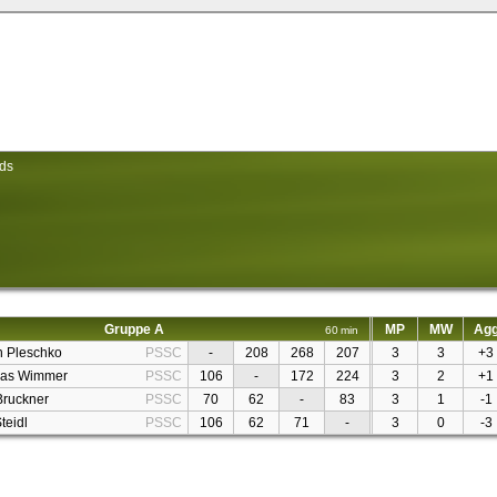
rds
Gruppe A
MP
MW
Ag
60 min
n Pleschko
PSSC
-
208
268
207
3
3
+3
lias Wimmer
PSSC
106
-
172
224
3
2
+1
Bruckner
PSSC
70
62
-
83
3
1
-1
teidl
PSSC
106
62
71
-
3
0
-3