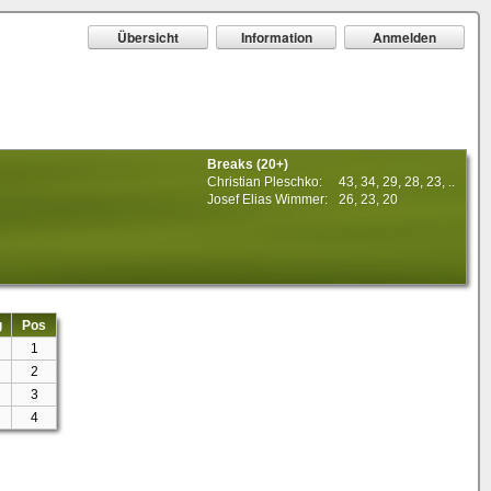
Übersicht
Information
Anmelden
Breaks (20+)
Christian Pleschko:
43, 34, 29, 28, 23, ..
Josef Elias Wimmer:
26, 23, 20
g
Pos
1
2
3
4