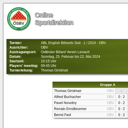
Online
Sportdirektion
Turnier:
ABL English Billiards Süd - 1 / 2024 - OBV
Ausrichter:
OBV
Austragungsort:
Osttiroler Billard Verein Leisach
Datum:
Sonntag, 25. Februar bis 22. Mai 2024
Startzeit:
10:15 Uhr
Players' meeting:
09:45 Uhr
Turnierleitung:
Thomas Girstmair
Gruppe A
Thomas Girstmair
OBV
-
Alfred Buchacher
OBV
0 : 2
Pavel Novotny
OBV
0 : 2
Renato Ernstbrunner
OBV
0 : 2
Bernd Fast
OBV
0 : 2