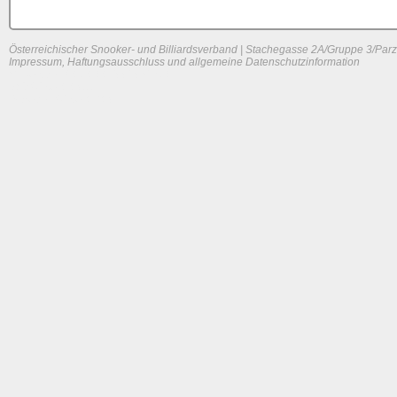
Österreichischer Snooker- und Billiardsverband | Stachegasse 2A/Gruppe 3/Parz
Impressum, Haftungsausschluss und allgemeine Datenschutzinformation
System load: 0 / 0.0048828125 / 0
Build time: 0.0897 s
Page load time:
0.608 s