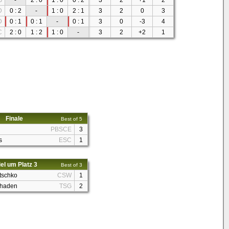
G
-
2 : 0
1 : 0
0 : 2
3
2
+1
2
D
0 : 2
-
1 : 0
2 : 1
3
2
0
3
D
0 : 1
0 : 1
-
0 : 1
3
0
-3
4
C
2 : 0
1 : 2
1 : 0
-
3
2
+2
1
Finale
Best of 5
PBSCE
3
s
ESC
1
el um Platz 3
Best of 3
tschko
CSW
1
chaden
TSG
2