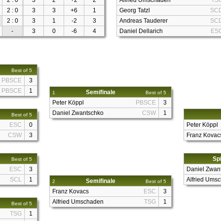
2 : 0
3
2
+2
2
Alfried Umschaden
TS
2 : 0
3
3
+6
1
Georg Tatzl
SC
2 : 0
3
1
-2
3
Andreas Tauderer
SC
-
3
0
-6
4
Daniel Dellarich
ES
Best of 5
PBSCE
3
PBSCE
1
Semifinale
1
Best of 5
Peter Köppl
PBSCE
3
Daniel Zwantschko
CSW
1
Best of 5
ESC
0
Peter Köppl
CSW
3
Franz Kovac
Spi
Best of 5
ESC
3
Daniel Zwan
SCL
1
Alfried Ums
Semifinale
2
Best of 5
Franz Kovacs
ESC
3
Alfried Umschaden
TSG
1
Best of 5
TSG
1