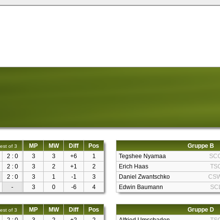
MP
MW
Diff
Pos
Gruppe B
est of 3
2 : 0
3
3
+6
1
Tegshee Nyamaa
SC
2 : 0
3
2
+1
2
Erich Haas
TS
2 : 0
3
1
-1
3
Daniel Zwantschko
CS
-
3
0
-6
4
Edwin Baumann
SC
MP
MW
Diff
Pos
Gruppe D
est of 3