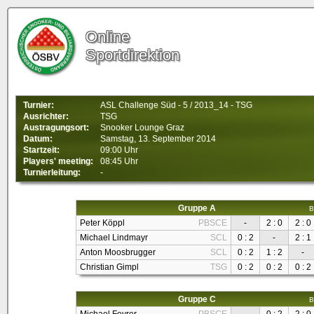
Online
Sportdirektion
Turnier:
ASL Challenge Süd - 5 / 2013_14 - TSG
Ausrichter:
TSG
Austragungsort:
Snooker Lounge Graz
Datum:
Samstag, 13. September 2014
Startzeit:
09:00 Uhr
Players' meeting:
08:45 Uhr
Turnierleitung:
-
Gruppe A
B
Peter Köppl
PBSCE
-
2 : 0
2 : 0
Michael Lindmayr
SCL
0 : 2
-
2 : 1
Anton Moosbrugger
SCL
0 : 2
1 : 2
-
Christian Gimpl
TSG
0 : 2
0 : 2
0 : 2
Gruppe C
B