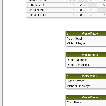
Michael Feyrer
PBSCE
-
0 : 2
2 : 0
Franz Kovacs
ESC
2 : 0
-
2 : 0
Florian Nüßle
TSG
0 : 2
0 : 2
-
Thomas Pfaffel
TSG
0 : 2
0 : 2
0 : 2
Viertelfinale
1
Peter Köppl
Michael Feyrer
Viertelfinale
2
Daniel Dellarich
Daniel Zwantschko
Viertelfinale
3
Franz Kovacs
Michael Lindmayr
Viertelfinale
4
Erich Haas