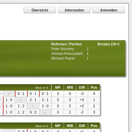
Übersicht
Information
Anmelden
Referees / Partien
Breaks (30+)
Peter Novotny:
2
Ahmad Amouzadeh:
1
Michael Feyrer:
1
MP
MW
Diff
Pos
Best of 3
G
-
0 : 1
0 : 1
0 : 1
3
0
-3
4
G
1 : 0
-
2 : 1
2 : 1
3
3
+3
1
W
1 : 0
1 : 2
-
2 : 0
3
2
+2
2
L
1 : 0
1 : 2
0 : 2
-
3
1
-2
3
MP
MW
Diff
Pos
Best of 3