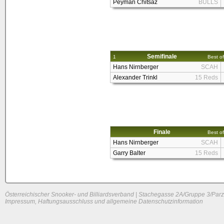
Peyman Chitsaz
BULLS
Semifinale
1
Best of
Hans Nirnberger
SCAH
Alexander Trinkl
15 Reds
Finale
Best of
Hans Nirnberger
SCAH
Garry Balter
15 Reds
Österreichischer Snooker- und Billiardsverband | Stachegasse 2A/Gruppe 3/Parz
Impressum, Haftungsausschluss und allgemeine Datenschutzinformation
System load: 0.1044921875 / 0.037109375 / 0.0263671875
Build time: 0.1634 s
Page load time:
0.633 s