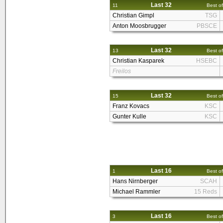
Last 32
11
Best of
Christian Gimpl
TSG
Anton Moosbrugger
PBSCE
Last 32
13
Best of
Christian Kasparek
HSEBC
Freilos
Last 32
15
Best of
Franz Kovacs
KSC
Gunter Kulle
KSC
Last 16
1
Best of
Hans Nirnberger
SCAH
Michael Rammler
15 Reds
Last 16
3
Best of