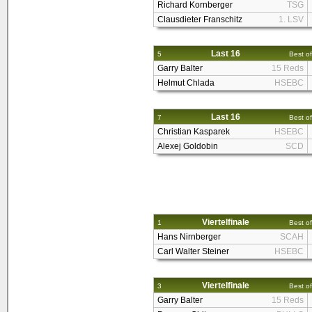
Richard Kornberger
TSG
Clausdieter Franschitz
1. LSV
Last 16
5
Best of
Garry Balter
15 Reds
Helmut Chlada
HSEBC
Last 16
7
Best of
Christian Kasparek
HSEBC
Alexej Goldobin
SCD
Viertelfinale
1
Best of
Hans Nirnberger
SCAH
Carl Walter Steiner
HSEBC
Viertelfinale
3
Best of
Garry Balter
15 Reds