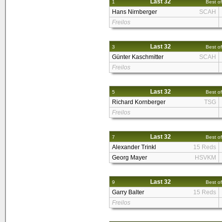
Last 32
1
Best of
Hans Nirnberger
SCAH
Freilos
Last 32
3
Best of
Günter Kaschmitter
SCAH
Freilos
Last 32
5
Best of
Richard Kornberger
TSG
Freilos
Last 32
7
Best of
Alexander Trinkl
15 Reds
Georg Mayer
HSVKM
Last 32
9
Best of
Garry Balter
15 Reds
Freilos