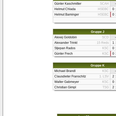
Günter Kaschmitter
SCAH
-
Helmut Chlada
HSEBC
0 :
Helmut Baminger
HSEBC
0 :
Gruppe J
Alexej Goldobin
SCD
-
Alexander Trinkl
15 Reds
1 :
Stjepan Rados
KSC
0 :
Günter Frech
KSC
0 :
Gruppe K
Michael Brandl
KSC
-
Clausdieter Franschitz
1. LSV
2 :
Walter Gabmeyer
KSC
0 :
Christian Gimpl
TSG
2 :