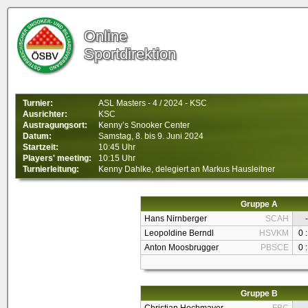
Online
Sportdirektion
Turnier:
ASL Masters - 4 / 2024 - KSC
Ausrichter:
KSC
Austragungsort:
Kenny’s Snooker Center
Datum:
Samstag, 8. bis 9. Juni 2024
Startzeit:
10:45 Uhr
Players' meeting:
10:15 Uhr
Turnierleitung:
Kenny Dahlke, delegiert an Markus Hausleitner
Gruppe A
Hans Nirnberger
SCAH
-
Leopoldine Berndl
HSVKM
0 :
Anton Moosbrugger
PBSCE
0 :
Gruppe B