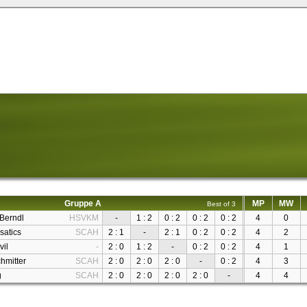
Gruppe A
MP
MW
Best of 3
Berndl
HSVKM
-
1 : 2
0 : 2
0 : 2
0 : 2
4
0
satics
SCAH
2 : 1
-
2 : 1
0 : 2
0 : 2
4
2
vil
-
2 : 0
1 : 2
-
0 : 2
0 : 2
4
1
hmitter
SCAH
2 : 0
2 : 0
2 : 0
-
0 : 2
4
3
g
SCAH
2 : 0
2 : 0
2 : 0
2 : 0
-
4
4