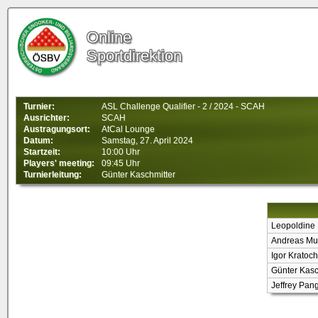
Online
Sportdirektion
Turnier:
ASL Challenge Qualifier - 2 / 2024 - SCAH
Ausrichter:
SCAH
Austragungsort:
AtCal Lounge
Datum:
Samstag, 27. April 2024
Startzeit:
10:00 Uhr
Players' meeting:
09:45 Uhr
Turnierleitung:
Günter Kaschmitter
Leopoldine 
Andreas Mu
Igor Kratoch
Günter Kasc
Jeffrey Pan