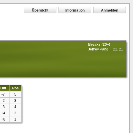
Übersicht
Information
Anmelden
Breaks (20+)
Jeffrey Pang:
22, 21
Diff
Pos
-7
5
-2
3
-3
4
+4
2
+8
1