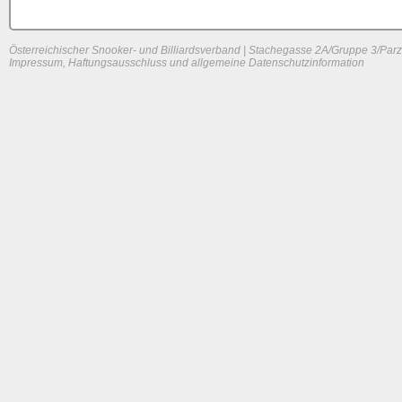
Österreichischer Snooker- und Billiardsverband | Stachegasse 2A/Gruppe 3/Parz
Impressum, Haftungsausschluss und allgemeine Datenschutzinformation
System load: 0.125 / 0.03759765625 / 0.00927734375
Build time: 0.0976 s
Page load time:
0.653 s