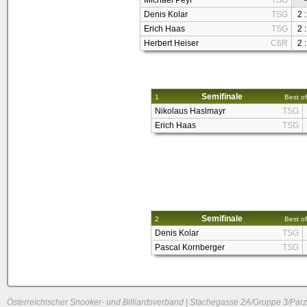
Michael Peyr
TSG
-
Denis Kolar
TSG
2 :
Erich Haas
TSG
2 :
Herbert Heiser
C6R
2 :
Semifinale
1
Best of
Nikolaus Haslmayr
TSG
Erich Haas
TSG
Semifinale
2
Best of
Denis Kolar
TSG
Pascal Kornberger
TSG
Österreichischer Snooker- und Billiardsverband | Stachegasse 2A/Gruppe 3/Parz