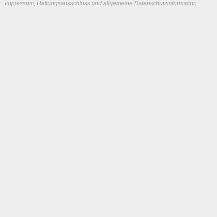
Impressum, Haftungsausschluss und allgemeine Datenschutzinformation
System load: 0.0166015625 / 0.01904296875 / 0
Build time: 0.108 s
Page load time:
0.624 s