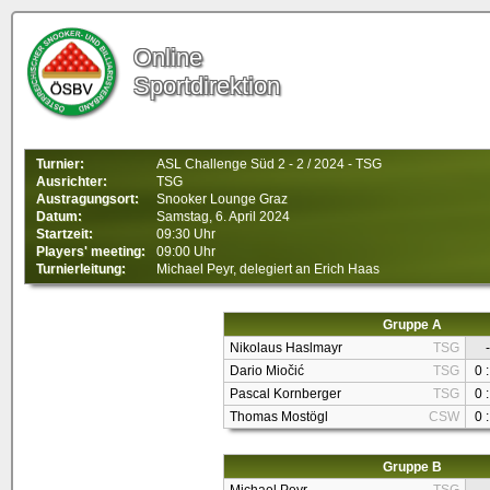
Online
Sportdirektion
Turnier:
ASL Challenge Süd 2 - 2 / 2024 - TSG
Ausrichter:
TSG
Austragungsort:
Snooker Lounge Graz
Datum:
Samstag, 6. April 2024
Startzeit:
09:30 Uhr
Players' meeting:
09:00 Uhr
Turnierleitung:
Michael Peyr, delegiert an Erich Haas
Gruppe A
Nikolaus Haslmayr
TSG
-
Dario Miočić
TSG
0 :
Pascal Kornberger
TSG
0 :
Thomas Mostögl
CSW
0 :
Gruppe B