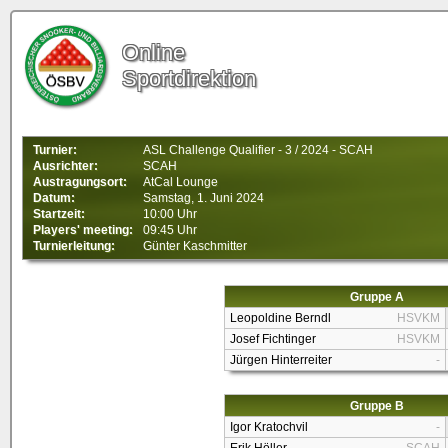
Online
Sportdirektion
Turnier:
ASL Challenge Qualifier - 3 / 2024 - SCAH
Ausrichter:
SCAH
Austragungsort:
AtCal Lounge
Datum:
Samstag, 1. Juni 2024
Startzeit:
10:00 Uhr
Players' meeting:
09:45 Uhr
Turnierleitung:
Günter Kaschmitter
Gruppe A
Leopoldine Berndl
HSVKM
Josef Fichtinger
HSVKM
Jürgen Hinterreiter
-
Gruppe B
Igor Kratochvil
-