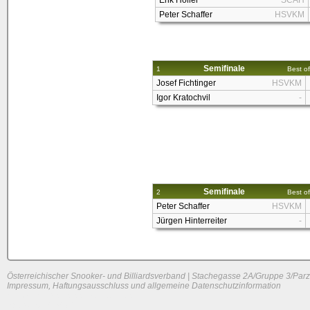
Erik Höller
SCAH
Peter Schaffer
HSVKM
Semifinale
1
Best of
Josef Fichtinger
HSVKM
Igor Kratochvil
-
Semifinale
2
Best of
Peter Schaffer
HSVKM
Jürgen Hinterreiter
-
Österreichischer Snooker- und Billiardsverband | Stachegasse 2A/Gruppe 3/Parz
Impressum, Haftungsausschluss und allgemeine Datenschutzinformation
System load: 0 / 0.0068359375 / 0
Build time: 0.1086 s