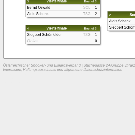
Viertelfinale
3
Best of 3
Bernd Oswald
SCL
1
Alois Schenk
TSG
2
Sem
2
Alois Schenk
Siegbert Schönf
Viertelfinale
4
Best of 3
Siegbert Schönfelder
TSG
1
Freilos
0
Österreichischer Snooker- und Billiardsverband | Stachegasse 2A/Gruppe 3/Parz
Impressum, Haftungsausschluss und allgemeine Datenschutzinformation
System load: 0 / 0 / 0
Build time: 0.1231 s
Page load time:
0.629 s