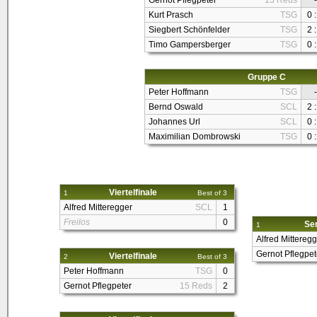
Gernot Pflegpeter
15 Reds
-
Kurt Prasch
TSG
0 :
Siegbert Schönfelder
TSG
2 :
Timo Gampersberger
TSG
0 :
Gruppe C
Peter Hoffmann
TSG
-
Bernd Oswald
SCL
2 :
Johannes Url
SCL
0 :
Maximilian Dombrowski
TSG
0 :
Viertelfinale
1
Best of 3
Alfred Mitteregger
SCL
1
Freilos
0
Sem
1
Alfred Mitteregg
Gernot Pflegpet
Viertelfinale
2
Best of 3
Peter Hoffmann
TSG
0
Gernot Pflegpeter
15 Reds
2