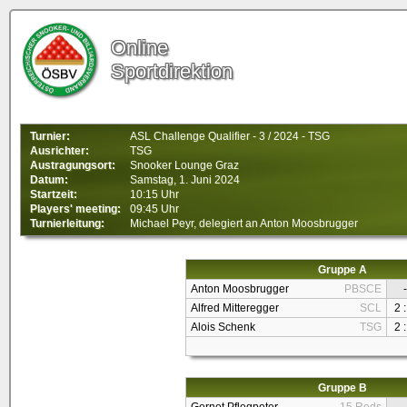
Online
Sportdirektion
Turnier:
ASL Challenge Qualifier - 3 / 2024 - TSG
Ausrichter:
TSG
Austragungsort:
Snooker Lounge Graz
Datum:
Samstag, 1. Juni 2024
Startzeit:
10:15 Uhr
Players' meeting:
09:45 Uhr
Turnierleitung:
Michael Peyr, delegiert an Anton Moosbrugger
Gruppe A
Anton Moosbrugger
PBSCE
-
Alfred Mitteregger
SCL
2 :
Alois Schenk
TSG
2 :
Gruppe B