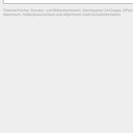
Österreichischer Snooker- und Billiardsverband | Stachegasse 2A/Gruppe 3/Parz
Impressum, Haftungsausschluss und allgemeine Datenschutzinformation
System load: 0 / 0 / 0
Build time: 0.0884 s
Page load time:
0.649 s