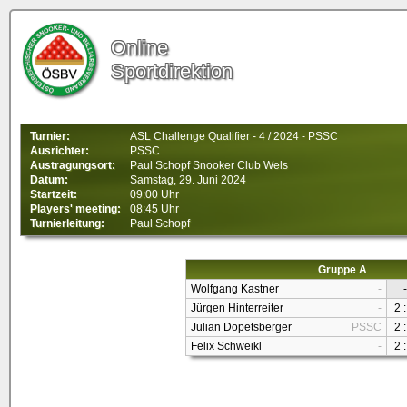
Online
Sportdirektion
Turnier:
ASL Challenge Qualifier - 4 / 2024 - PSSC
Ausrichter:
PSSC
Austragungsort:
Paul Schopf Snooker Club Wels
Datum:
Samstag, 29. Juni 2024
Startzeit:
09:00 Uhr
Players' meeting:
08:45 Uhr
Turnierleitung:
Paul Schopf
Gruppe A
Wolfgang Kastner
-
-
Jürgen Hinterreiter
-
2 :
Julian Dopetsberger
PSSC
2 :
Felix Schweikl
-
2 :