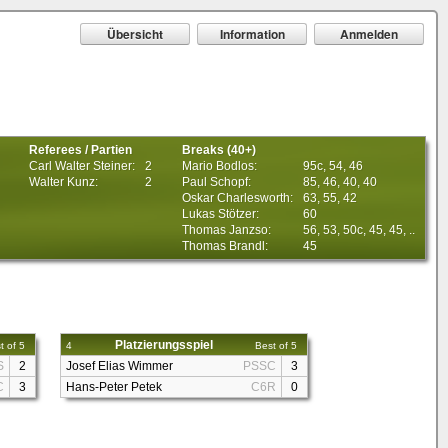
Übersicht
Information
Anmelden
Referees / Partien
Breaks (40+)
Carl Walter Steiner:
2
Mario Bodlos:
95c, 54, 46
Walter Kunz:
2
Paul Schopf:
85, 46, 40, 40
Oskar Charlesworth:
63, 55, 42
Lukas Stötzer:
60
Thomas Janzso:
56, 53, 50c, 45, 45, ..
Thomas Brandl:
45
Platzierungsspiel
t of 5
4
Best of 5
S
2
Josef Elias Wimmer
PSSC
3
C
3
Hans-Peter Petek
C6R
0