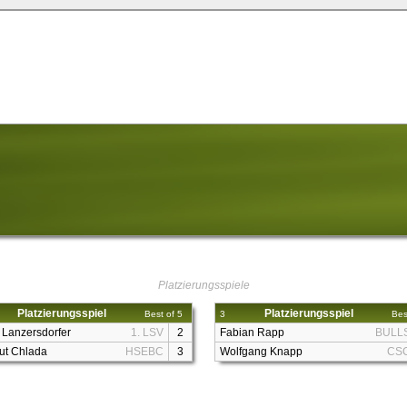
Platzierungsspiele
Platzierungsspiel
Platzierungsspiel
Best of 5
3
Bes
 Lanzersdorfer
1. LSV
2
Fabian Rapp
BULL
ut Chlada
HSEBC
3
Wolfgang Knapp
CS