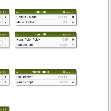
Last 16
t of 7
4
Best of 7
K
4
Helmut Chlada
HSEBC
0
V
2
Mario Bodlos
TSG
4
Last 16
t of 7
8
Best of 7
C
4
Hans-Peter Petek
C6R
0
C
2
Paul Schopf
PSSC
4
Viertelfinale
t of 7
4
Best of 7
C
1
Emil Becker
HSEBC
1
C
4
Paul Schopf
PSSC
4
t of 7