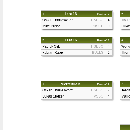
Last 16
1
Best of 7
2
Oskar Charlesworth
HSEBC
4
Thom
Mike Busse
PBSCE
0
Lukas
Last 16
5
Best of 7
6
Patrick Stift
HSEBC
4
Wolf
Fabian Rapp
BULLS
1
Thom
Viertelfinale
1
Best of 7
2
Oskar Charlesworth
HSEBC
2
Jérôm
Lukas Stötzer
PSSC
4
Mario
1