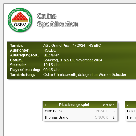
Online
Sportdirektion
Turnier:
ASL Grand Prix - 7 / 2024 - HSEBC
Ausrichter:
HSEBC
Austragungsort:
BLZ Wien
Datum:
Samstag, 9. bis 10. November 2024
Startzeit:
10:15 Uhr
Players' meeting:
09:45 Uhr
Turnierleitung:
Oskar Charlesworth, delegiert an Werner Schuster
Platzierungsspiel
1
Best of 5
2
Mike Busse
PBSCE
3
Peter
Thomas Brandl
SNOCK
2
Helm