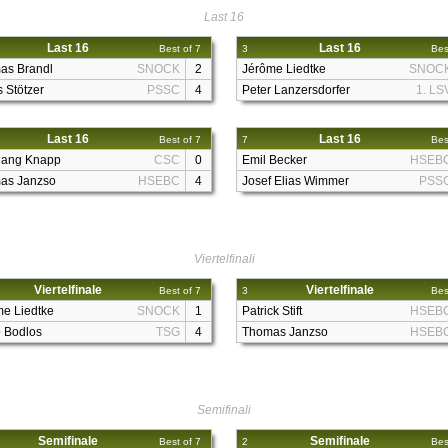
Last 16
Last 16
Last 16
Best of 7
3
Bes
as Brandl
SNOCK
2
Jérôme Liedtke
SNOC
 Stötzer
PSSC
4
Peter Lanzersdorfer
1. LS
Last 16
Last 16
Best of 7
7
Bes
gang Knapp
CSC
0
Emil Becker
HSEB
as Janzso
HSEBC
4
Josef Elias Wimmer
PSS
Viertelfinali
Viertelfinale
Viertelfinale
Best of 7
3
Bes
e Liedtke
SNOCK
1
Patrick Stift
HSEB
 Bodlos
TSG
4
Thomas Janzso
HSEB
Semifinali
Semifinale
Semifinale
Best of 7
2
Bes