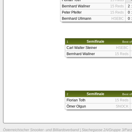
Florian Toth
15 Reds
-
Bernhard Wallner
15 Reds
2 :
Peter Pfeifer
15 Reds
0 :
Bernhard Ullmann
HSEBC
0 :
Semifinale
1
Best of
Carl Walter Steiner
HSEBC
Bernhard Wallner
15 Reds
Semifinale
2
Best of
Florian Toth
15 Reds
Ömer Olgun
SNOCK
Österreichischer Snooker- und Billiardsverband | Stachegasse 2A/Gruppe 3/Parz