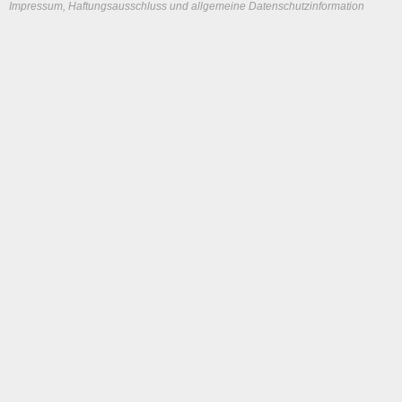
Impressum, Haftungsausschluss und allgemeine Datenschutzinformation
System load: 0 / 0 / 0
Build time: 0.123 s
Page load time:
0.649 s