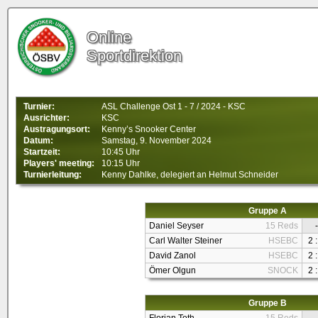
Online
Sportdirektion
Turnier:
ASL Challenge Ost 1 - 7 / 2024 - KSC
Ausrichter:
KSC
Austragungsort:
Kenny’s Snooker Center
Datum:
Samstag, 9. November 2024
Startzeit:
10:45 Uhr
Players' meeting:
10:15 Uhr
Turnierleitung:
Kenny Dahlke, delegiert an Helmut Schneider
Gruppe A
Daniel Seyser
15 Reds
-
Carl Walter Steiner
HSEBC
2 :
David Zanol
HSEBC
2 :
Ömer Olgun
SNOCK
2 :
Gruppe B