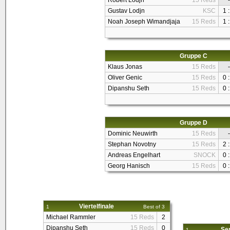
Robert Lodjn
15 Reds
-
Gustav Lodjn
KSC
1 :
Noah Joseph Wimandjaja
15 Reds
1 :
Gruppe C
Klaus Jonas
15 Reds
-
Oliver Genic
15 Reds
0 :
Dipanshu Seth
15 Reds
0 :
Gruppe D
Dominic Neuwirth
15 Reds
-
Stephan Novotny
15 Reds
2 :
Andreas Engelhart
SNOCK
0 :
Georg Hanisch
15 Reds
0 :
Viertelfinale
1
Best of 3
Michael Rammler
15 Reds
2
Dipanshu Seth
15 Reds
0
Sem
1