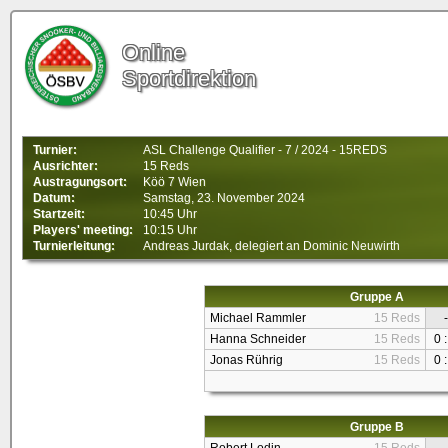
Online
Sportdirektion
Turnier:
ASL Challenge Qualifier - 7 / 2024 - 15REDS
Ausrichter:
15 Reds
Austragungsort:
Köö 7 Wien
Datum:
Samstag, 23. November 2024
Startzeit:
10:45 Uhr
Players' meeting:
10:15 Uhr
Turnierleitung:
Andreas Jurdak, delegiert an Dominic Neuwirth
Gruppe A
Michael Rammler
15 Reds
-
Hanna Schneider
15 Reds
0 :
Jonas Rührig
15 Reds
0 :
Gruppe B