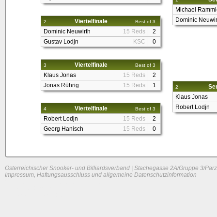
Michael Ramml
Dominic Neuwir
Viertelfinale
2
Best of 3
Dominic Neuwirth
15 Reds
2
Gustav Lodjn
KSC
0
Viertelfinale
3
Best of 3
Klaus Jonas
15 Reds
2
Jonas Rührig
15 Reds
1
Sem
2
Klaus Jonas
Robert Lodjn
Viertelfinale
4
Best of 3
Robert Lodjn
15 Reds
2
Georg Hanisch
15 Reds
0
Österreichischer Snooker- und Billiardsverband | Stachegasse 2A/Gruppe 3/Parz
Impressum, Haftungsausschluss und allgemeine Datenschutzinformation
System load: 0.01513671875 / 0.0078125 / 0
Build time: 0.1021 s
Page load time:
0.509 s