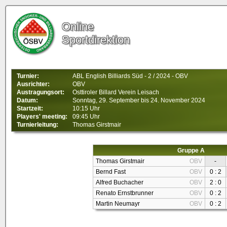
Online
Sportdirektion
Turnier:
ABL English Billiards Süd - 2 / 2024 - OBV
Ausrichter:
OBV
Austragungsort:
Osttiroler Billard Verein Leisach
Datum:
Sonntag, 29. September bis 24. November 2024
Startzeit:
10:15 Uhr
Players' meeting:
09:45 Uhr
Turnierleitung:
Thomas Girstmair
Gruppe A
Thomas Girstmair
OBV
-
Bernd Fast
OBV
0 : 2
Alfred Buchacher
OBV
2 : 0
Renato Ernstbrunner
OBV
0 : 2
Martin Neumayr
OBV
0 : 2