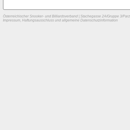
Österreichischer Snooker- und Billiardsverband | Stachegasse 2A/Gruppe 3/Parz
Impressum, Haftungsausschluss und allgemeine Datenschutzinformation
System load: 0 / 0.0029296875 / 0
Build time: 0.1056 s
Page load time:
0.616 s