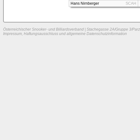
Hans Nirnberger
SCAH
Österreichischer Snooker- und Billiardsverband | Stachegasse 2A/Gruppe 3/Parz
Impressum, Haftungsausschluss und allgemeine Datenschutzinformation
System load: 0 / 0.001953125 / 0
Build time: 0.0485 s
Page load time:
0.656 s