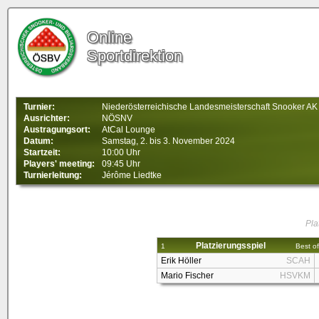
Online
Sportdirektion
Turnier:
Niederösterreichische Landesmeisterschaft Snooker AK
Ausrichter:
NÖSNV
Austragungsort:
AtCal Lounge
Datum:
Samstag, 2. bis 3. November 2024
Startzeit:
10:00 Uhr
Players' meeting:
09:45 Uhr
Turnierleitung:
Jérôme Liedtke
Pla
Platzierungsspiel
1
Best of
Erik Höller
SCAH
Mario Fischer
HSVKM