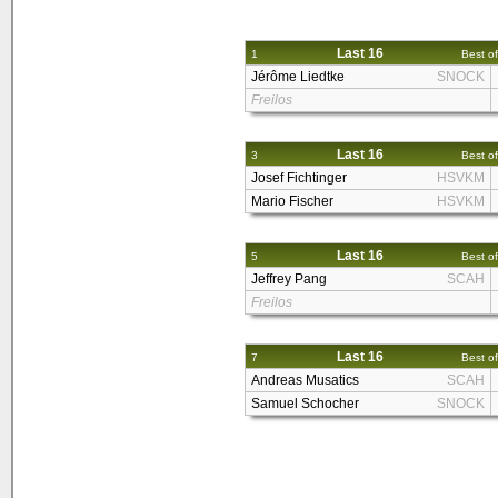
Last 16
1
Best of
Jérôme Liedtke
SNOCK
Freilos
Last 16
3
Best of
Josef Fichtinger
HSVKM
Mario Fischer
HSVKM
Last 16
5
Best of
Jeffrey Pang
SCAH
Freilos
Last 16
7
Best of
Andreas Musatics
SCAH
Samuel Schocher
SNOCK