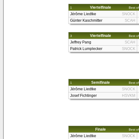
Viertelfinale
1
Best of
Jérôme Liedtke
SNOCK
Günter Kaschmitter
SCAH
Viertelfinale
3
Best of
Jeffrey Pang
SCAH
Patrick Lumplecker
SNOCK
Semifinale
1
Best of
Jérôme Liedtke
SNOCK
Josef Fichtinger
HSVKM
Finale
Best of
Jérôme Liedtke
SNOCK