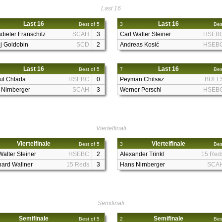
Last 16
Last 16
Last 16
Best of 5
3
Bes
dieter Franschitz
SCAH
3
Carl Walter Steiner
HSEB
j Goldobin
SCD
2
Andreas Kosić
HSEB
Last 16
Last 16
Best of 5
7
Bes
ut Chlada
HSEBC
0
Peyman Chitsaz
BULL
 Nirnberger
SCAH
3
Werner Perschl
HSEB
Viertelfinali
Viertelfinale
Viertelfinale
Best of 5
3
Bes
Walter Steiner
HSEBC
2
Alexander Trinkl
15 Red
ard Wallner
15 Reds
3
Hans Nirnberger
SCA
Semifinali
Semifinale
Semifinale
Best of 5
2
Bes