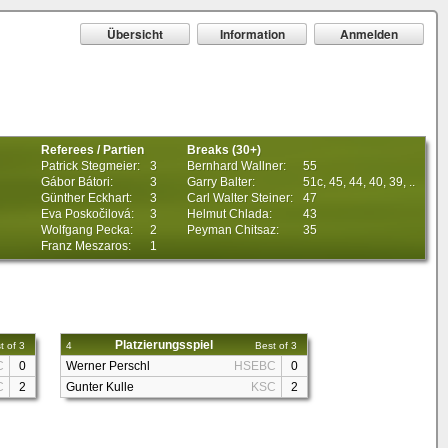
Übersicht
Information
Anmelden
Referees / Partien
Breaks (30+)
Patrick Stegmeier:
3
Bernhard Wallner:
55
Gábor Bátori:
3
Garry Balter:
51c, 45, 44, 40, 39, ..
Günther Eckhart:
3
Carl Walter Steiner:
47
Eva Poskočilová:
3
Helmut Chlada:
43
Wolfgang Pecka:
2
Peyman Chitsaz:
35
Franz Meszaros:
1
Platzierungsspiel
t of 3
4
Best of 3
C
0
Werner Perschl
HSEBC
0
C
2
Gunter Kulle
KSC
2