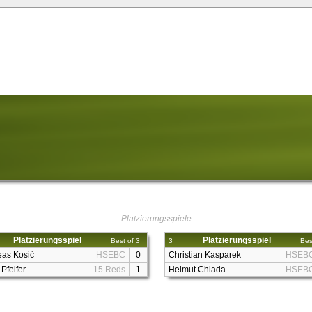
Platzierungsspiele
Platzierungsspiel
Platzierungsspiel
Best of 3
3
Bes
eas Kosić
HSEBC
0
Christian Kasparek
HSEB
 Pfeifer
15 Reds
1
Helmut Chlada
HSEB