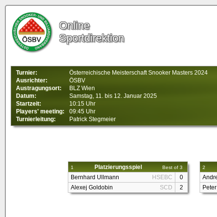
Online
Sportdirektion
Turnier:
Österreichische Meisterschaft Snooker Masters 2024
Ausrichter:
ÖSBV
Austragungsort:
BLZ Wien
Datum:
Samstag, 11. bis 12. Januar 2025
Startzeit:
10:15 Uhr
Players' meeting:
09:45 Uhr
Turnierleitung:
Patrick Stegmeier
Platzierungsspiel
1
Best of 3
2
Bernhard Ullmann
HSEBC
0
Andr
Alexej Goldobin
SCD
2
Peter