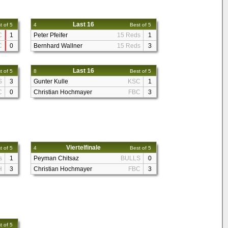
Last 16
t of 5
4
Best of 5
C
1
Peter Pfeifer
15 Reds
1
C
0
Bernhard Wallner
15 Reds
3
Last 16
t of 5
8
Best of 5
S
3
Gunter Kulle
KSC
1
C
0
Christian Hochmayer
FBC
3
Viertelfinale
t of 5
4
Best of 5
s
1
Peyman Chitsaz
BULLS
0
H
3
Christian Hochmayer
FBC
3
t of 5