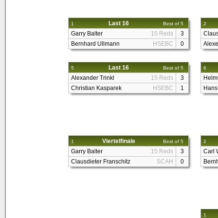
Last 16
1
Best of 5
2
Garry Balter
15 Reds
3
Claus
Bernhard Ullmann
HSEBC
0
Alexe
Last 16
5
Best of 5
6
Alexander Trinkl
15 Reds
3
Helm
Christian Kasparek
HSEBC
1
Hans
Viertelfinale
1
Best of 5
2
Garry Balter
15 Reds
3
Carl 
Clausdieter Franschitz
SCAH
0
Bernh
1