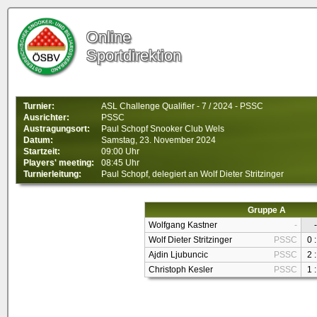
Online
Sportdirektion
Turnier:
ASL Challenge Qualifier - 7 / 2024 - PSSC
Ausrichter:
PSSC
Austragungsort:
Paul Schopf Snooker Club Wels
Datum:
Samstag, 23. November 2024
Startzeit:
09:00 Uhr
Players' meeting:
08:45 Uhr
Turnierleitung:
Paul Schopf, delegiert an Wolf Dieter Stritzinger
Gruppe A
Wolfgang Kastner
-
-
Wolf Dieter Stritzinger
PSSC
0 :
Ajdin Ljubuncic
PSSC
2 :
Christoph Kesler
PSSC
1 :