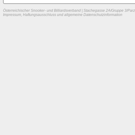
Österreichischer Snooker- und Billiardsverband | Stachegasse 2A/Gruppe 3/Parz
Impressum, Haftungsausschluss und allgemeine Datenschutzinformation
System load: 0.04296875 / 0.044921875 / 0.00390625
Build time: 0.0732 s
Page load time:
0.614 s