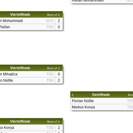
Hasan Mohammadi
SC
Viertelfinale
Best of 3
n Mohammadi
SCG
2
 Rašan
TSG
0
Viertelfinale
Best of 3
n Mihajlica
TSG
0
an Nüßle
TSG
2
Semifinale
2
Bes
Florian Nüßle
TS
Markus Konya
TS
Viertelfinale
Best of 3
us Konya
TSG
2