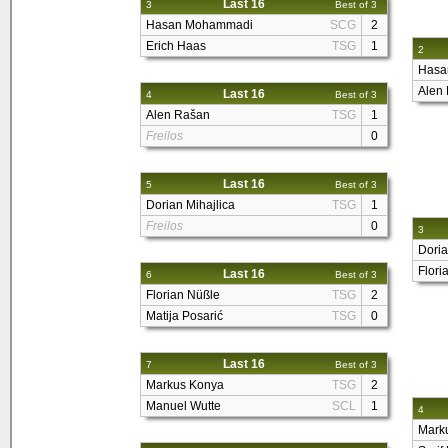
Last 16
3
Best of 3
Hasan Mohammadi
SCG
2
Erich Haas
TSG
1
2
Hasa
Alen
Last 16
4
Best of 3
Alen Rašan
TSG
1
Freilos
0
Last 16
5
Best of 3
Dorian Mihajlica
TSG
1
Freilos
0
3
Doria
Flori
Last 16
6
Best of 3
Florian Nüßle
TSG
2
Matija Posarić
TSG
0
Last 16
7
Best of 3
Markus Konya
TSG
2
Manuel Wutte
SCL
1
4
Mark