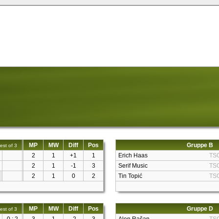
MP
MW
Diff
Pos
Gruppe B
est of 3
2
1
+1
1
Erich Haas
TS
2
1
-1
3
Serif Music
TS
2
1
0
2
Tin Topić
TS
MP
MW
Diff
Pos
Gruppe D
est of 3