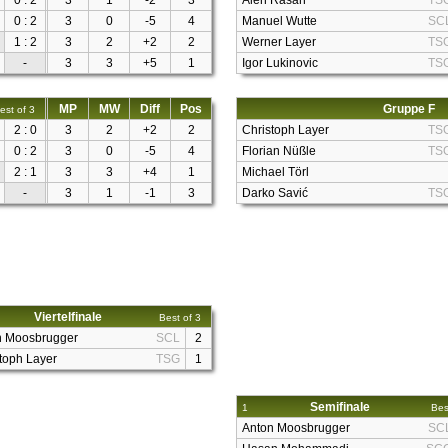
0 : 2
3
1
-2
3
Alen Rašan
TS
0 : 2
3
0
-5
4
Manuel Wutte
SC
1 : 2
3
2
+2
2
Werner Layer
TS
-
3
3
+5
1
Igor Lukinovic
TS
MP
MW
Diff
Pos
Gruppe F
est of 3
2 : 0
3
2
+2
2
Christoph Layer
TS
0 : 2
3
0
-5
4
Florian Nüßle
TS
2 : 1
3
3
+4
1
Michael Törl
-
3
1
-1
3
Darko Savić
TS
Viertelfinale
Best of 3
n Moosbrugger
SCL
2
toph Layer
TSG
1
Semifinale
1
Bes
Anton Moosbrugger
SC