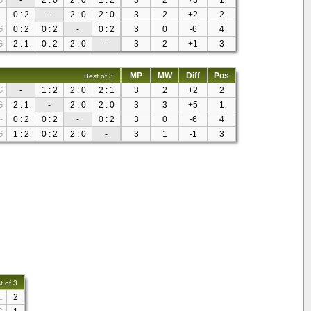
G
-
2 : 0
2 : 0
1 : 2
3
2
+3
1
L
0 : 2
-
2 : 0
2 : 0
3
2
+2
2
G
0 : 2
0 : 2
-
0 : 2
3
0
-6
4
G
2 : 1
0 : 2
2 : 0
-
3
2
+1
3
MP
MW
Diff
Pos
Best of 3
G
-
1 : 2
2 : 0
2 : 1
3
2
+2
2
G
2 : 1
-
2 : 0
2 : 0
3
3
+5
1
-
0 : 2
0 : 2
-
0 : 2
3
0
-6
4
G
1 : 2
0 : 2
2 : 0
-
3
1
-1
3
t of 3
L
2