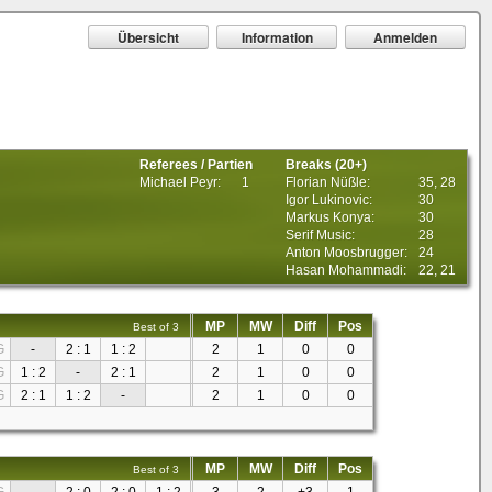
Übersicht
Information
Anmelden
Referees / Partien
Breaks (20+)
Michael Peyr:
1
Florian Nüßle:
35, 28
Igor Lukinovic:
30
Markus Konya:
30
Serif Music:
28
Anton Moosbrugger:
24
Hasan Mohammadi:
22, 21
MP
MW
Diff
Pos
Best of 3
G
-
2 : 1
1 : 2
2
1
0
0
G
1 : 2
-
2 : 1
2
1
0
0
G
2 : 1
1 : 2
-
2
1
0
0
MP
MW
Diff
Pos
Best of 3