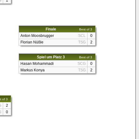
G
1
Finale
Best of 3
Anton Moosbrugger
SCL
0
Florian Nüßle
TSG
2
Spiel um Platz 3
Best of 3
Hasan Mohammadi
SCG
0
Markus Konya
TSG
2
t of 3
G
2
G
0