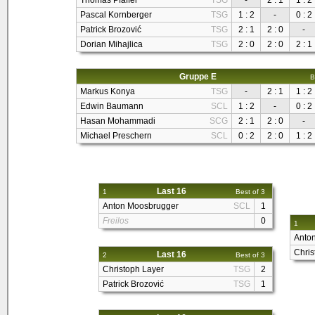
Thomas Pfaffel
TSG
-
2 : 1
1 : 2
Pascal Kornberger
TSG
1 : 2
-
0 : 2
Patrick Brozović
TSG
2 : 1
2 : 0
-
Dorian Mihajlica
TSG
2 : 0
2 : 0
2 : 1
Gruppe E
B
Markus Konya
TSG
-
2 : 1
1 : 2
Edwin Baumann
SCL
1 : 2
-
0 : 2
Hasan Mohammadi
SCG
2 : 1
2 : 0
-
Michael Preschern
SCL
0 : 2
2 : 0
1 : 2
Last 16
1
Best of 3
Anton Moosbrugger
SCL
1
Freilos
0
1
Anto
Chris
Last 16
2
Best of 3
Christoph Layer
TSG
2
Patrick Brozović
TSG
1