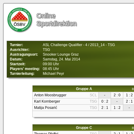
Online
Sportdirektion
Turnier:
ASL Challenge Qualifier - 4 / 2013_14 - TSG
Ausrichter:
TSG
Austragungsort:
Snooker Lounge Graz
Datum:
Samstag, 24. Mai 2014
Startzeit:
09:00 Uhr
Players' meeting:
08:45 Uhr
Turnierleitung:
Michael Peyr
Gruppe A
B
Anton Moosbrugger
SCL
-
2 : 0
1 : 2
Karl Kornberger
TSG
0 : 2
-
2 : 1
Matija Posarić
TSG
2 : 1
1 : 2
-
Gruppe C
B