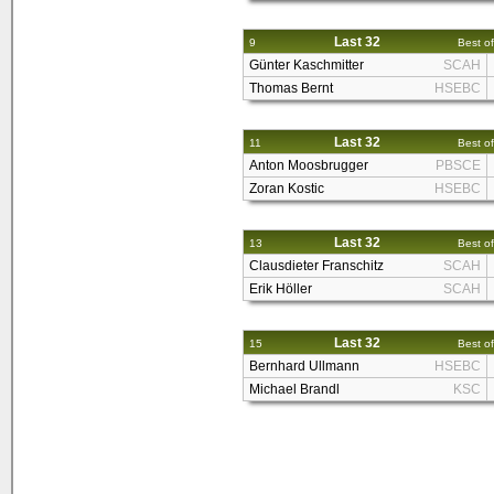
Last 32
9
Best of
Günter Kaschmitter
SCAH
Thomas Bernt
HSEBC
Last 32
11
Best of
Anton Moosbrugger
PBSCE
Zoran Kostic
HSEBC
Last 32
13
Best of
Clausdieter Franschitz
SCAH
Erik Höller
SCAH
Last 32
15
Best of
Bernhard Ullmann
HSEBC
Michael Brandl
KSC