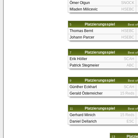
Ömer Olgun
SNOCK
Mladen Milicevic
HSEBC
Platzierungsspiel
5
Best of
Thomas Bernt
HSEBC
Johann Parcer
HSEBC
Platzierungsspiel
7
Best of
Erik Höller
SCAH
Patrick Stegmeier
ABC
Platzierungsspiel
9
Best of
Günther Eckhart
SCAH
Gerald Österreicher
15 Reds
Platzierungsspiel
11
Best of
Gerhard Minich
15 Reds
Daniel Dellarich
ESC
Platzi
13