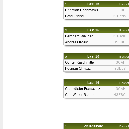
Last 16
1
Best of
Christian Hochmayer
FBC
Peter Pfeifer
15 Reds
Last 16
3
Best of
Bernhard Wallner
15 Reds
Andreas Kosić
HSEBC
Last 16
5
Best of
Günter Kaschmitter
SCAH
Peyman Chitsaz
BULLS
Last 16
7
Best of
Clausdieter Franschitz
SCAH
Carl Walter Steiner
HSEBC
Viertelfinale
1
Best of