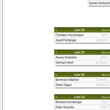
Daniel Dellaric
Last 32
1
Best of
Christian Hochmayer
FBC
Josef Fichtinger
HSVKM
Last 32
3
Best of
Alexej Goldobin
SCD
Gerhard Wolf
15 Reds
Last 32
5
Best of
Bernhard Wallner
15 Reds
Ömer Olgun
SNOCK
Last 32
7
Best of
Richard Kornberger
TSG
Peter Ruzicka
KSC