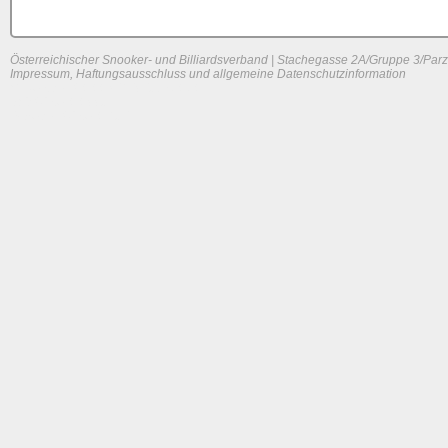
Österreichischer Snooker- und Billiardsverband | Stachegasse 2A/Gruppe 3/Parz
Impressum, Haftungsausschluss und allgemeine Datenschutzinformation
System load: 0.00146484375 / 0 / 0
Build time: 0.0883 s
Page load time:
0.634 s