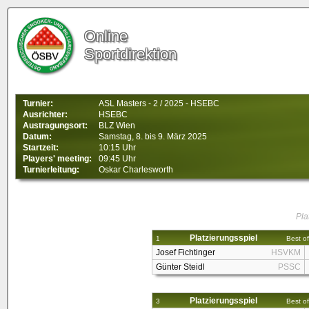
Online
Sportdirektion
Turnier:
ASL Masters - 2 / 2025 - HSEBC
Ausrichter:
HSEBC
Austragungsort:
BLZ Wien
Datum:
Samstag, 8. bis 9. März 2025
Startzeit:
10:15 Uhr
Players' meeting:
09:45 Uhr
Turnierleitung:
Oskar Charlesworth
Pla
Platzierungsspiel
1
Best of
Josef Fichtinger
HSVKM
Günter Steidl
PSSC
Platzierungsspiel
3
Best of