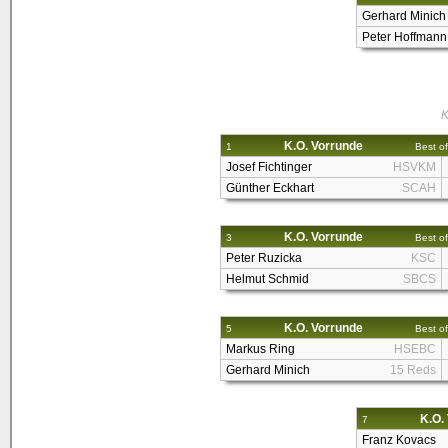
Gerhard Minich
Peter Hoffmann
K
K.O. Vorrunde
1
Best of
Josef Fichtinger
HSVKM
Günther Eckhart
SCAH
K.O. Vorrunde
3
Best of
Peter Ruzicka
KSC
Helmut Schmid
SBCS
K.O. Vorrunde
5
Best of
Markus Ring
HSEBC
Gerhard Minich
15 Reds
K.O.
7
Franz Kovacs