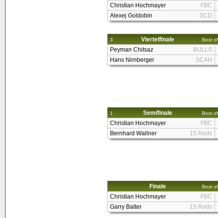
Christian Hochmayer
FBC
Alexej Goldobin
SCD
Viertelfinale
3
Best of
Peyman Chitsaz
BULLS
Hans Nirnberger
SCAH
Semifinale
1
Best of
Christian Hochmayer
FBC
Bernhard Wallner
15 Reds
Finale
Best of
Christian Hochmayer
FBC
Garry Balter
15 Reds